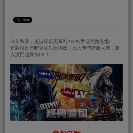
今年秋季，史詩級暗黑系列ARPG手遊強勢登場!
首款獨創光暗寫實對比特效，五大即時跨服大戰，萬
人激鬥超爽快PK！