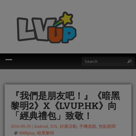
『我們是朋友吧！』《暗黑
黎明2》X《LVUP.HK》向
「經典禮包」致敬！
2016-09-29
|
Android
,
IOS
,
好康活動
,
手機遊戲
,
焦點新聞
8888play
,
暗黑黎明