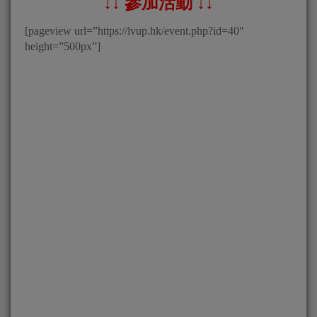
↓↓ 參加活動 ↓↓
[pageview url=”https://lvup.hk/event.php?id=40″
height=”500px”]