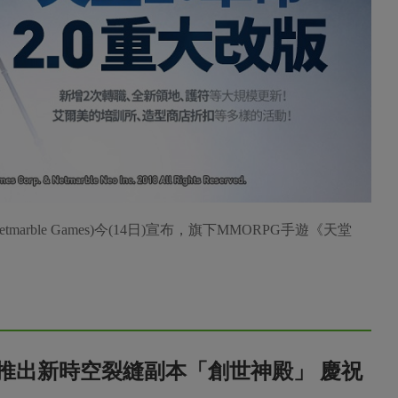
rble Games)今(14日)宣布，旗下MMORPG手遊《天堂
推出新時空裂縫副本「創世神殿」 慶祝