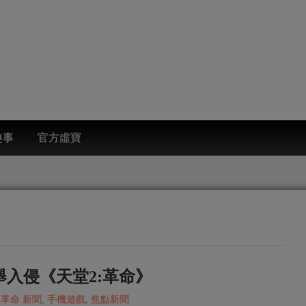
趣事
官方虛寶
舉入侵《天堂2:革命》
:革命 新聞
,
手機遊戲
,
焦點新聞