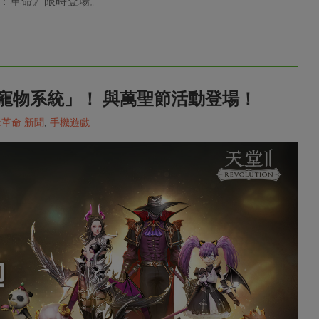
2：革命》限時登場。
寵物系統」！ 與萬聖節活動登場！
:革命 新聞
,
手機遊戲