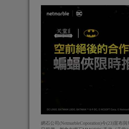
網石公司(NetmarbleCoporation)