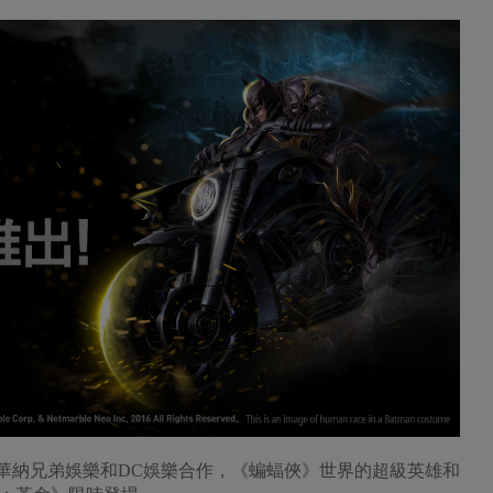
今(23)宣布與華納兄弟娛樂和DC娛樂合作，《蝙蝠俠》世界的超級英雄和