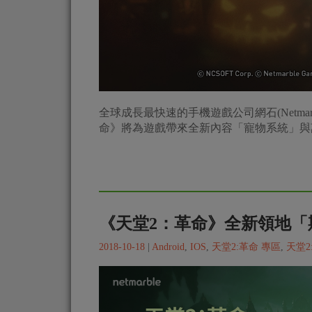
全球成長最快速的手機遊戲公司網石(Netmarble
命》將為遊戲帶來全新內容「寵物系統」與
《天堂2：革命》全新領地「
2018-10-18
|
Android
,
IOS
,
天堂2:革命 專區
,
天堂2