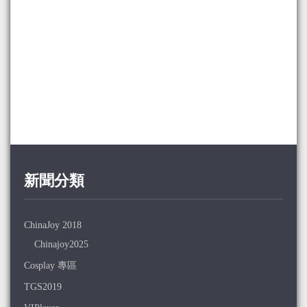
新聞分類
ChinaJoy 2018
Chinajoy2025
Cosplay 專區
TGS2019