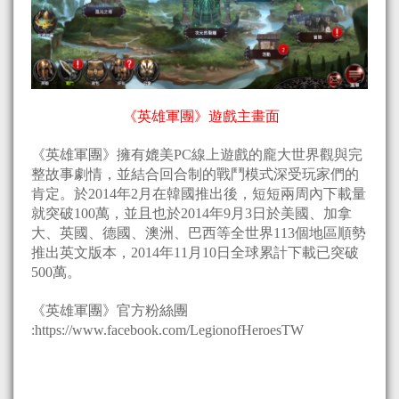
《英雄軍團》遊戲主畫面
《英雄軍團》擁有媲美PC線上遊戲的龐大世界觀與完
整故事劇情，並結合回合制的戰鬥模式深受玩家們的
肯定。於2014年2月在韓國推出後，短短兩周內下載量
就突破100萬，並且也於2014年9月3日於美國、加拿
大、英國、德國、澳洲、巴西等全世界113個地區順勢
推出英文版本，2014年11月10日全球累計下載已突破
500萬。
《英雄軍團》官方粉絲團
:https://www.facebook.com/LegionofHeroesTW