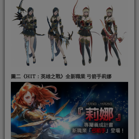
圖二《HIT：英雄之戰》全新職業 弓箭手莉娜