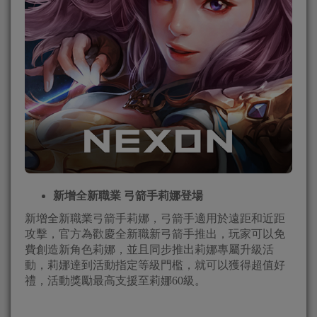
新增全新職業 弓箭手莉娜登場
新增全新職業弓箭手莉娜，弓箭手適用於遠距和近距
攻擊，官方為歡慶全新職新弓箭手推出，玩家可以免
費創造新角色莉娜，並且同步推出莉娜專屬升級活
動，莉娜達到活動指定等級門檻，就可以獲得超值好
禮，活動獎勵最高支援至莉娜60級。