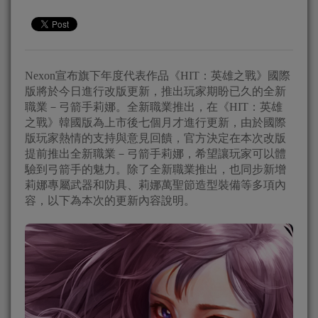
Nexon宣布旗下年度代表作品《HIT：英雄之戰》國際
版將於今日進行改版更新，推出玩家期盼已久的全新
職業－弓箭手莉娜。全新職業推出，在《HIT：英雄
之戰》韓國版為上市後七個月才進行更新，由於國際
版玩家熱情的支持與意見回饋，官方決定在本次改版
提前推出全新職業－弓箭手莉娜，希望讓玩家可以體
驗到弓箭手的魅力。除了全新職業推出，也同步新增
莉娜專屬武器和防具、莉娜萬聖節造型裝備等多項內
容，以下為本次的更新內容說明。