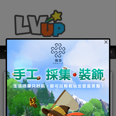
×
感受極速傳說《HIT：英雄
之戰》弓箭手莉娜索爆登場
2016-11-03
|
Android
,
IOS
,
手機遊戲
,
焦點新聞
HIT：英
雄之戰