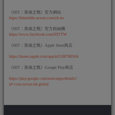
《HIT：英雄之戰》官方網站
https://hitmobile.nexon.com/zh-tw
《HIT：英雄之戰》官方粉絲團
https://www.facebook.com/HITTW
《HIT：英雄之戰》Apple Store商店
https://itunes.apple.com/app/id1108780504
《HIT：英雄之戰》Google Play商店
https://play.google.com/store/apps/details?
id=com.nexon.hit.global