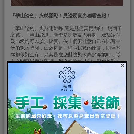
『華山論劍』火熱開戰！見證硬實力稱霸全服！
「華山論劍」火熱開戰囉!這是見證真實力的一場面子
之戰，「華山論劍」賽季是採取雙人賽制，達指定等
級55級均可以參加比賽。俠士們要注意自己在比賽中
所消耗的時間，由於這是一場拉鋸戰的比賽，同伴基
本都很難生存，尤其是在應對防禦較高的職業時，隊
友之間要擬定好戰術，配合好控制技能，避免被對方
×
拖入持久戰。