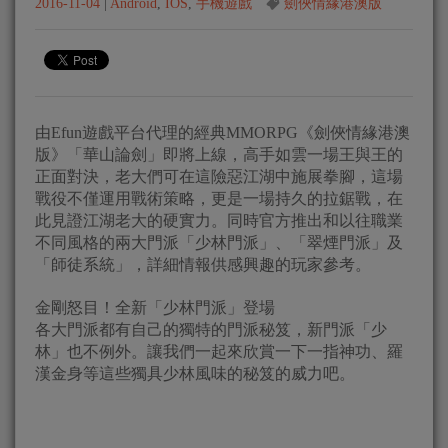
2016-11-04
|
Android
,
IOS
,
手機遊戲
劍俠情緣港澳版
由Efun遊戲平台代理的經典MMORPG《劍俠情緣港澳
版》「華山論劍」即將上線，高手如雲一場王與王的
正面對決，老大們可在這險惡江湖中施展拳腳，這場
戰役不僅運用戰術策略，更是一場持久的拉鋸戰，在
此見證江湖老大的硬實力。同時官方推出和以往職業
不同風格的兩大門派「少林門派」、「翠煙門派」及
「師徒系統」，詳細情報供感興趣的玩家參考。
金剛怒目！全新「少林門派」登場
各大門派都有自己的獨特的門派秘笈，新門派「少
林」也不例外。讓我們一起來欣賞一下一指神功、羅
漢金身等這些獨具少林風味的秘笈的威力吧。