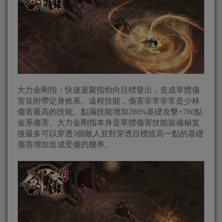
大力金剛指：快速凝聚指勁向目標發出，造成單體傷
害並附帶定身效果。遠程技能，傷害非常非常是少林
傷害最高的技能。點滿技能增加280%基礎攻擊+760點
金系傷害。大力金剛指本身是單體傷害技能裝備秘笈
後最多可以穿透3個敵人並對穿透目標提高一點的基礎
傷害增加造成受傷的幾率。