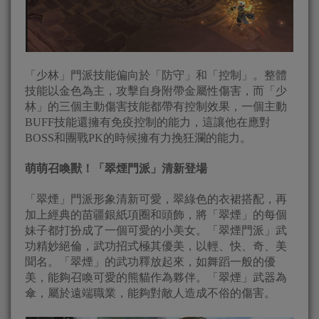
「少林」門派技能偏向於「防守」和「控制」。整體
技能以金色為主，攻擊自身附帶金屬性傷害，而「少
林」的三個主動傷害技能都帶有控制效果，一個主動
BUFF技能還擁有免疫控制的能力，這讓他在應對
BOSS和團戰PK的時候擁有力挽狂瀾的能力。
萌萌召喚獸！「翠煙門派」清新登場
「翠煙」門派形象清新可愛，翠綠色的衣裙搭配，再
加上經典的苗疆銀紙項圈和頭飾，將「翠煙」的每個
妹子都打扮成了一個可愛的小美女。「翠煙門派」武
功精妙絕倫，武功招式極其優美，以輕、快、奇、美
聞名。「翠煙」的武功釋放起來，如舞蹈一般的優
美，能夠召喚可愛的熊貓作為夥伴。「翠煙」武器為
傘，屬於遠端職業，能夠對敵人造成不俗的傷害。