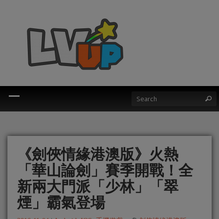
《劍俠情緣港澳版》火熱
「華山論劍」賽季開戰！全
新兩大門派「少林」「翠
煙」霸氣登場