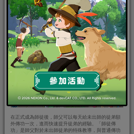
《劍俠情緣港澳版》
「
師徒系統」允許等級相差2-5級
以上的少俠成為師徒。按照劍俠江湖的拜師規矩，每
個徒弟最多只能拜入兩位師父的門下學習。對於師父
來說，為了讓每位徒弟得到師傅細心的指導，每次收
徒成功後需要間隔7天才能再進行下一次收徒。
在正式成為師徒後，師父可以每天給未出師的徒弟額
外傳功一次，進而快速提升徒弟的經驗。「師徒傳
功」是師父對於未出師徒弟的特殊教導，與普通傳功