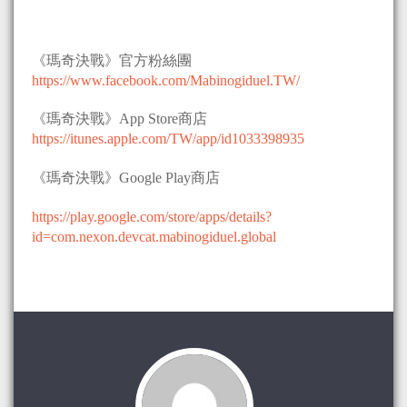
《瑪奇決戰》官方粉絲團
https://www.facebook.com/Mabinogiduel.TW/
《瑪奇決戰》App Store商店
https://itunes.apple.com/TW/app/id1033398935
《瑪奇決戰》Google Play商店
https://play.google.com/store/apps/details?
id=com.nexon.devcat.mabinogiduel.global