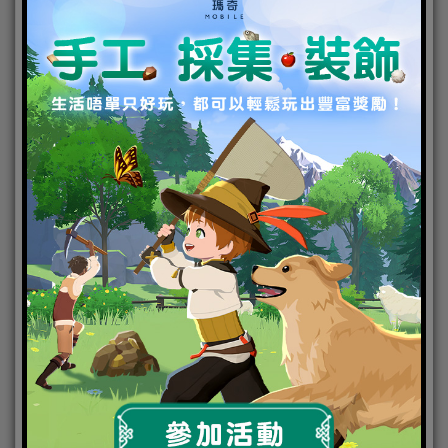
歡慶開戰 海量福利一波接一波
千呼萬喚始出來，為了慶祝新版本《創世星魂─星域
の
守護者》即將登場，屆時官方將會舉辦一連串精彩
活動回饋玩家！最新情報可留意《創世星魂》的官方
Facebook粉絲團及遊戲公告，以下是相關活動內容：
活動一：【哈斯的狩獵】 限時開放
5★ 「 小犬座．哈斯」限時關卡於11月30日00:00～12
月06日23:59降臨
活動二：【浴火涅槃】限時降臨