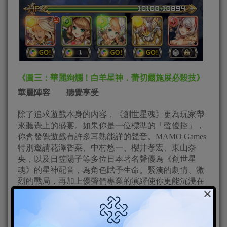
《圖三：華麗絢爛！白羊星神．蕾切爾施展必殺技》
華麗陣容 聽覺享受
除了追求遊戲本身的內容，《創世星魂》更為玩家帶
來聽覺上的盛宴。如果你是一位標準的「聲優控」，
你會發覺遊戲有許多耳熟能詳的聲音。MAMO Games
特別邀請花澤香菜、中村悠一、櫻井孝宏、東山奈
央，以及日笠陽子等多位日本著名聲優為《創世星
魂》的星神配音，為角色賦予生命。緊湊的劇情、激
烈的戰局，再加上優聲們專業的演繹使你更能沉浸在
×
遊戲中。有了如此強大又華麗的聲優陣容，請大家在
玩遊戲的同時，不妨戴上耳機，留意一下那些極具魅
力的聲音。