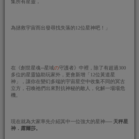
集所有星靈，
為拯救宇宙而出發尋找失落的12位星神吧！」
在《創世星魂─星域
の
守護者》中裡，除了有超過300
多位的星靈協助玩家外，更會新增「12位黃道星
神」，讓你在變幻多端的宇宙星空中收集不同的冥古
立方，召喚祂們出來對抗神秘的敵人，化解一場場危
機。
現在就為大家率先介紹其中一位強大的星神──
天秤星
神．露爾莎。