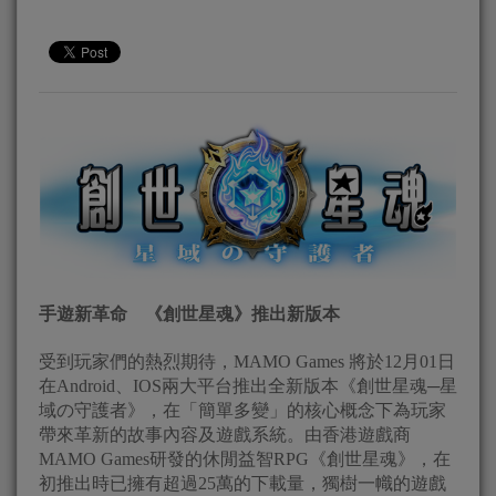
手遊新革命 《創世星魂》推出新版本
受到玩家們的熱烈期待，MAMO Games 將於12月01日
在Android、IOS兩大平台推出全新版本《創世星魂─星
域の守護者》，在「簡單多變」的核心概念下為玩家
帶來革新的故事內容及遊戲系統。由香港遊戲商
MAMO Games研發的休閒益智RPG《創世星魂》，在
初推出時已擁有超過25萬的下載量，獨樹一幟的遊戲