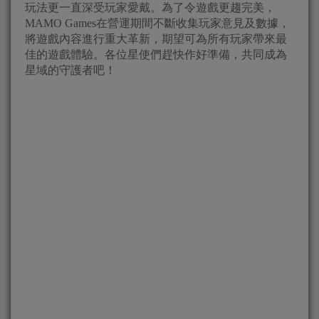
玩法更一直深受玩家愛戴。為了令遊戲更趨完美，
MAMO Games在營運期間不斷收集玩家意見及數據，
將遊戲內容進行重大革新，期望可為所有玩家帶來最
佳的遊戲體驗。各位星使們趕快作好準備，共同成為
星域的守護者吧！