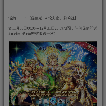
活動十一：【儲值送5★蛇夫座。莉莉絲】
於11月30日00:00～12月31日23:59期間，任何儲值即送
5★莉莉絲 (每帳號限送一次)