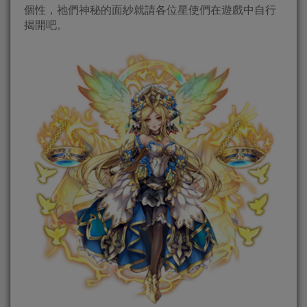
個性，祂們神秘的面紗就請各位星使們在遊戲中自行
揭開吧。