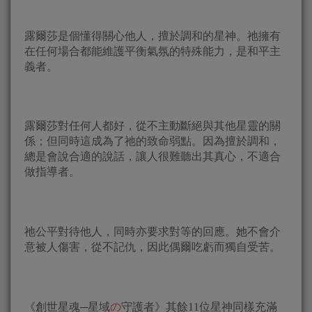
露爾莎是個懂得關心他人，擅於調和的星神。祂擁有
在任何場合都能維護平衡氣氛的特殊能力，是和平主
義者。
露爾莎對任何人都好，從不主動斷絕與其他星靈的關
係；但同時這成為了祂的致命弱點。因為擅於調和，
總是會說合適的說話，讓人很難聽出其真心，不適合
做指導者。
祂公平對待他人，同時亦要求對等的回應。她不會介
意被人傷害，從不記仇，因此偶爾吃虧而獨自受苦。
《創世星魂─星域
の
守護者》其餘11位星神同樣充滿