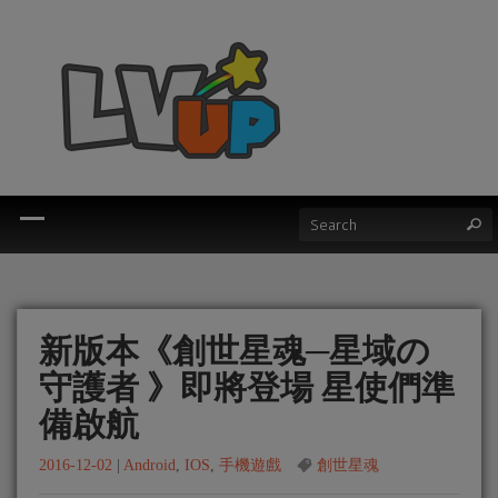
新版本《創世星魂─星域の
守護者 》即將登場 星使們準
備啟航
2016-12-02
|
Android
,
IOS
,
手機遊戲
創世星魂