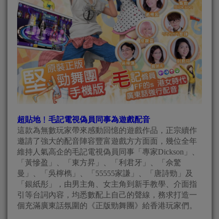
超貼地﹗毛記電視偽員同事為遊戲配音
這款為無數玩家帶來感動回憶的遊戲作品，正宗續作
邀請了強大的配音陣容豐富遊戲方方面面，幾位全年
維持人氣高企的毛記電視偽員同事「專家Dickson」、
「黃慘盈」、「東方昇」、「利君牙」、「佘驚
曼」、「吳檸檇」、「55555家謙」、「唐詩勁」及
「銀紙彤」，由男主角、女主角到新手教學、介面指
引等台詞內容，均悉數配上自己的聲線，務求打造一
個充滿廣東話氛圍的《正版勁舞團》給香港玩家們。