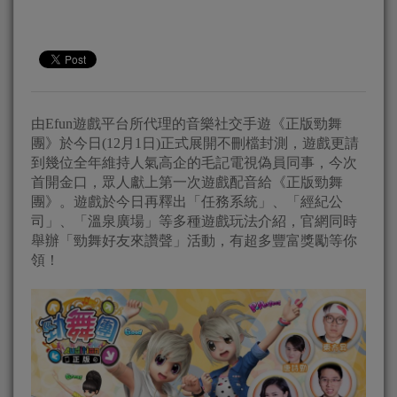
由Efun遊戲平台所代理的音樂社交手遊《正版勁舞
團》於今日(12月1日)正式展開不刪檔封測，遊戲更請
到幾位全年維持人氣高企的毛記電視偽員同事，今次
首開金口，眾人獻上第一次遊戲配音給《正版勁舞
團》。遊戲於今日再釋出「任務系統」、「經紀公
司」、「溫泉廣場」等多種遊戲玩法介紹，官網同時
舉辦「勁舞好友來讚聲」活動，有超多豐富獎勵等你
領！