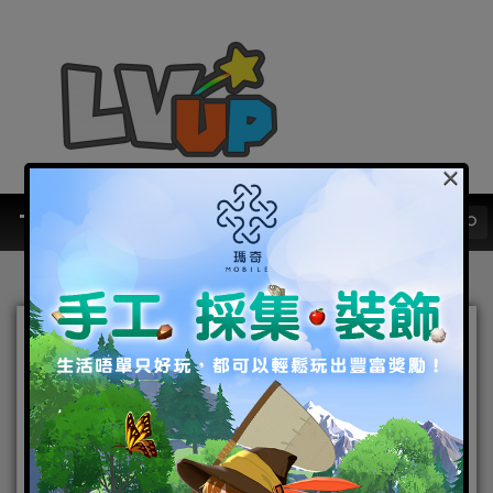
×
『最HIT消息』勁舞團返嚟
喇﹗ 《正版勁舞團》不刪檔
封測正式展開
2016-12-02
|
Android
,
IOS
,
手機遊戲
,
焦點新聞
efun
,
勁舞
團
,
正版勁舞團
,
正版勁舞團-香港配音版