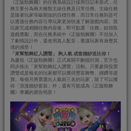
《正版勁舞團》的任務系統設計採用日記本形式，任
務主要分為兩大種類主線任務及日常任務。主線任務
是隨著玩家等級開放的目標任務，而日常任務則是可
以透過任務內容引導玩家更加快速了解遊戲內容。當
玩家完成相關任務內容後，即可點選「任務」鈕領取
遊戲獎勵，而在任務系統中《正版勁舞團》不但加入
了劇情設計外，還使用真人配音，要讓玩家有身歷其
境的感受！
「來幫勁舞紅人讚聲」 夠人氣 成套婚紗送比你！
為慶祝《正版勁舞團》正式展開不刪檔封測，官方也
同步推出「來幫勁舞紅人讚聲」活動。只要參與投票
讚聲或是報名的玩家都可以獲得豐富舞幣、綁鑽等虛
寶。每個月將票選出人氣前三名的玩家，除了可以獲
得「浪漫婚紗套裝」外，還有可能成為《正版勁舞
團》專屬的廣告明星！