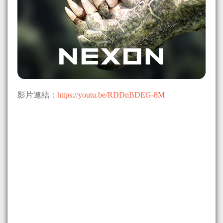
影片連結：
https://youtu.be/RDDnBDEG-8M