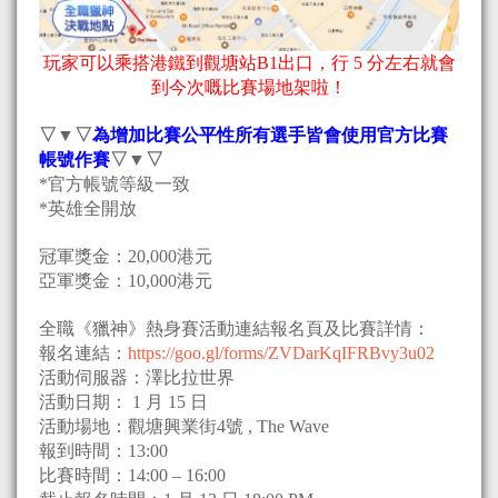
玩家可以乘搭港鐵到觀塘站B1出口，行 5 分左右就會
到今次嘅比賽場地架啦！
▽▼▽
為增加比賽公平性所有選手皆會使用官方比賽
帳號作賽
▽▼▽
*官方帳號等級一致
*英雄全開放
冠軍獎金：20,000港元
亞軍獎金：10,000港元
全職《獵神》熱身賽活動連結報名頁及比賽詳情：
報名連結：
https://goo.gl/forms/ZVDarKqIFRBvy3u02
活動伺服器：澤比拉世界
活動日期： 1 月 15 日
活動場地：觀塘興業街4號 , The Wave
報到時間：13:00
比賽時間：14:00 – 16:00