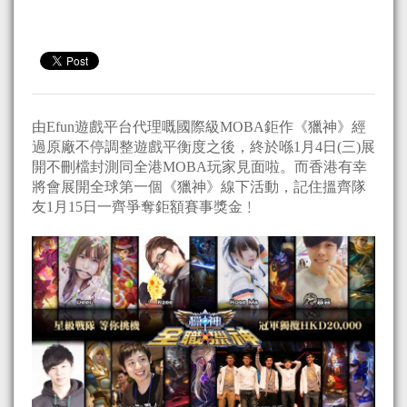
由Efun遊戲平台代理嘅國際級MOBA鉅作《獵神》經
過原廠不停調整遊戲平衡度之後，終於喺1月4日(三)展
開不刪檔封測同全港MOBA玩家見面啦。而香港有幸
將會展開全球第一個《獵神》線下活動，記住搵齊隊
友1月15日一齊爭奪鉅額賽事獎金﹗