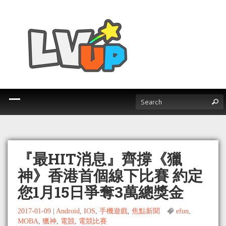
『最HIT消息』齊撐《獵
神》香港首個線下比賽 約定
您1月15日爭奪3萬總獎金
2017-01-09
|
Android
,
IOS
,
手機遊戲
,
焦點新聞
efun
,
MOBA
,
獵神
,
電競
,
電競比賽