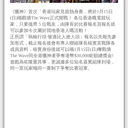
《獵神》首次「香港玩家見面熱身賽」將於1月15日
(日)喺觀塘The Wave正式開戰！ 各位香港嘅電競玩
家，只要搵齊 5 位戰友，由隊長於比賽報名頁報名就
可以參加今次屬於我地香港人嘅活動！
正所謂「執輸行頭 慘過比人搶人頭」報名以先報先參
加形式，截止報名後會有專人聯絡隊長核實其戰隊各
成員資料，核實身份後就可以喺1月15日(日)嚟觀塘
The Wave同全港獵神者爭奪港幣$30,000鉅額總獎金!
遊戲為咗隆重其事，更誠邀多位知名嘉賓組隊到場，
同一眾玩家喺同一賽制下爭奪比賽冠軍。