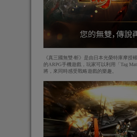
《真三國無雙‧斬》是由日本光榮特庫摩授
的ARPG手機遊戲，玩家可以利用「Tag 
將，來同時感受戰略遊戲的樂趣。