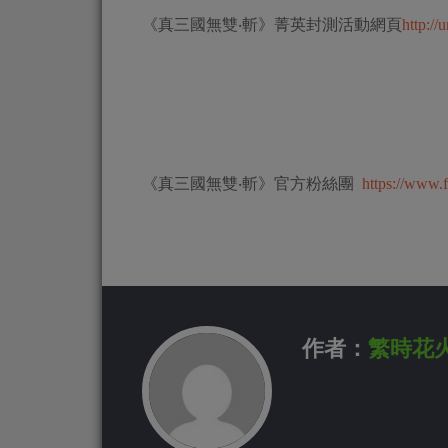
《真三國無雙‧斬》菁英封測活動網頁
http:/
《真三國無雙‧斬》官方粉絲團
https://ww
作者：
繁時花