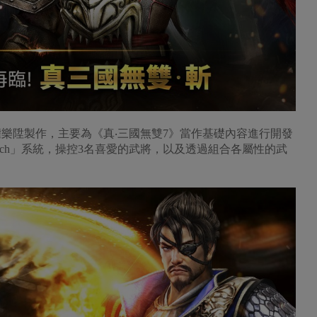
權樂陞製作，主要為《真‧三國無雙7》當作基礎內容進行開發
Match」系統，操控3名喜愛的武將，以及透過組合各屬性的武