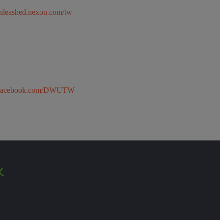
/unleashed.nexon.com/tw
w.facebook.com/DWUTW
火