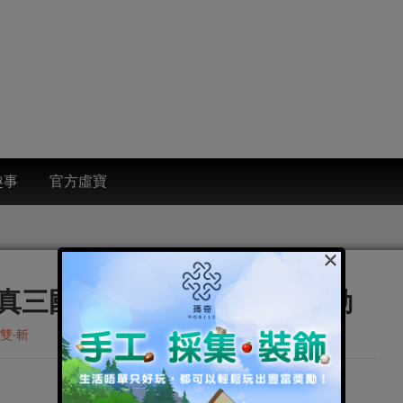
趣事
官方虛寶
×
真三國無雙‧斬》菁英測試啟動
雙‧斬