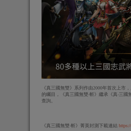
《真三國無雙》系列作由2000年首次上市
的矚目，《真三國無雙‧斬》繼承《真‧三
查詢。
《真三國無雙‧斬》菁英封測下載連結
https: