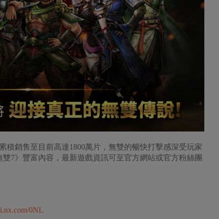
，累積銷售至目前高達1800萬片，無雙的暢快打擊感深受玩家
國無雙7》豐富內容，最新遊戲資訊可至官方網站或官方粉絲團
//i.nx.com/0NL