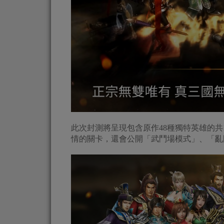
此次封測將呈現包含原作48種獨特英雄的共
情的關卡，還會公開「武鬥場模式」、「亂