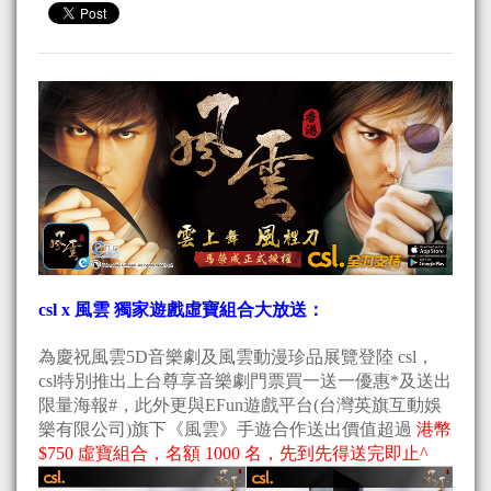
csl x 風雲 獨家遊戲虛寶組合大放送：
為慶祝風雲5D音樂劇及風雲動漫珍品展覽登陸 csl，
csl特別推出上台尊享音樂劇門票買一送一優惠*及送出
限量海報#，此外更與EFun遊戲平台(台灣英旗互動娛
樂有限公司)旗下《風雲》手遊合作送出價值超過
港幣
$750 虛寶組合，名額 1000 名，先到先得送完即止^