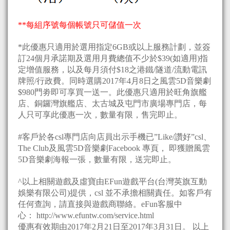
**每組序號每個帳號只可儲值一次
*此優惠只適用於選用指定6GB或以上服務計劃，並簽
訂24個月承諾期及選用月費總值不少於$39(如適用)指
定增值服務，以及每月須付$18之港鐵/隧道/流動電訊
牌照/行政費。同時選購2017年4月8日之風雲5D音樂劇
$980門劵即可享買一送一。此優惠只適用於旺角旗艦
店、銅鑼灣旗艦店、太古城及屯門市廣場專門店，每
人只可享此優惠一次，數量有限，售完即止。
#客戶於各csl專門店向店員出示手機已”Like/讚好”csl、
The Club及風雲5D音樂劇Facebook 專頁， 即獲贈風雲
5D音樂劇海報一張，數量有限，送完即止。
^以上相關遊戲及虛寶由EFun遊戲平台(台灣英旗互動
娛樂有限公司)提供，csl 並不承擔相關責任。如客戶有
任何查詢，請直接與遊戲商聯絡。eFun客服中
心： http://www.efuntw.com/service.html
優惠有效期由2017年2月21日至2017年3月31日。 以上