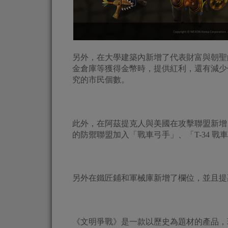
另外，在大學建築內新增了代表財富與朝聖
金倉庫等獲得金幣時，提供紅利，還有減少
究的市民個數。
此外，在阿茲提克人與美國在攻擊聯盟新增
的防禦聯盟加入「戰車弓手」、「T-34 戰
另外在鐵匠鋪和軍械庫新增了欄位，並且提
《文明爭戰》是一款以歷史為題材的產品，