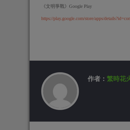
《文明爭戰》Google Play
https://play.google.com/store/apps/details?id=c
作者：
繁時花