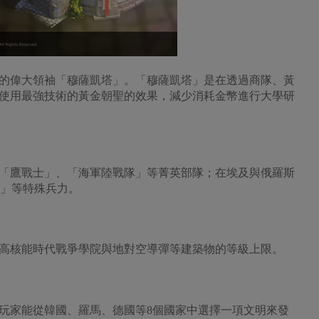
的偉大領袖「穆薩凱塔」。「穆薩凱塔」是在透過商隊、黃
使用最強技術的黃金朝聖的效果，減少消耗金幣進行大學研
「鷹戰士」、「海軍陸戰隊」等菁英部隊；在埃及與俄羅斯
車」等特殊兵力。
高核能時代戰爭學院與地對空導彈等建築物的等級上限。
玩家能從韓國、羅馬、德國等8個國家中選擇一項文明來發