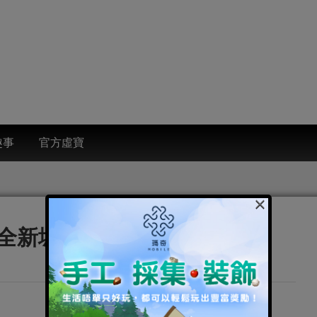
趣事
官方虛寶
×
全新城塞建築強勢推出！