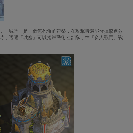
，「城塞」是一個無死角的建築，在攻擊時還能發揮擊退效
時，透過「城塞」可以捐贈戰術性部隊，在「多人戰鬥」戰