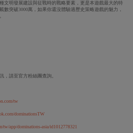
種文明發展建設與征戰時的戰略要素，更是本遊戲最大的特
下載數突破3000萬，如果你還沒體驗過歷史策略遊戲的魅力，
。
訊，請至官方粉絲團查詢。
xon.com/tw
ook.com/dominationsTW
com/tw/app/dominations-asia/id1012778321