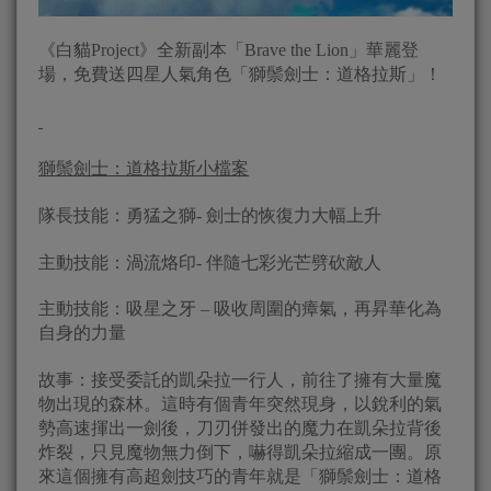
《白貓Project》全新副本「Brave the Lion」華麗登
場，免費送四星人氣角色「獅鬃劍士：道格拉斯」！
獅鬃劍士：道格拉斯小檔案
隊長技能：勇猛之獅- 劍士的恢復力大幅上升
主動技能：渦流烙印- 伴隨七彩光芒劈砍敵人
主動技能：吸星之牙 – 吸收周圍的瘴氣，再昇華化為
自身的力量
故事：接受委託的凱朵拉一行人，前往了擁有大量魔
物出現的森林。這時有個青年突然現身，以銳利的氣
勢高速揮出一劍後，刀刃併發出的魔力在凱朵拉背後
炸裂，只見魔物無力倒下，嚇得凱朵拉縮成一團。原
來這個擁有高超劍技巧的青年就是「獅鬃劍士：道格