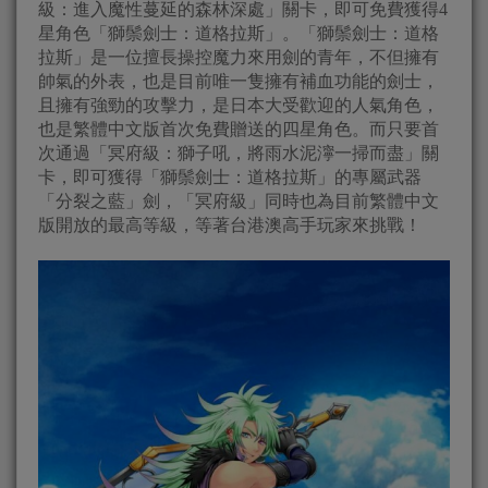
級：進入魔性蔓延的森林深處」關卡，即可免費獲得4
星角色「獅鬃劍士：道格拉斯」。「獅鬃劍士：道格
拉斯」是一位擅長操控魔力來用劍的青年，不但擁有
帥氣的外表，也是目前唯一隻擁有補血功能的劍士，
且擁有強勁的攻擊力，是日本大受歡迎的人氣角色，
也是繁體中文版首次免費贈送的四星角色。而只要首
次通過「冥府級：獅子吼，將雨水泥濘一掃而盡」關
卡，即可獲得「獅鬃劍士：道格拉斯」的專屬武器
「分裂之藍」劍，「冥府級」同時也為目前繁體中文
版開放的最高等級，等著台港澳高手玩家來挑戰！