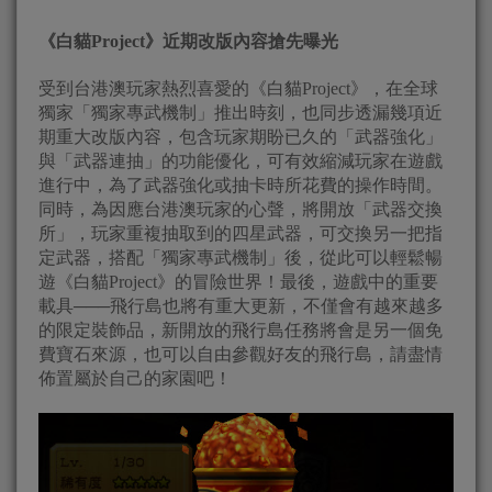
《白貓Project》近期改版內容搶先曝光
受到台港澳玩家熱烈喜愛的《白貓Project》，在全球
獨家「獨家專武機制」推出時刻，也同步透漏幾項近
期重大改版內容，包含玩家期盼已久的「武器強化」
與「武器連抽」的功能優化，可有效縮減玩家在遊戲
進行中，為了武器強化或抽卡時所花費的操作時間。
同時，為因應台港澳玩家的心聲，將開放「武器交換
所」，玩家重複抽取到的四星武器，可交換另一把指
定武器，搭配「獨家專武機制」後，從此可以輕鬆暢
遊《白貓Project》的冒險世界！最後，遊戲中的重要
載具───飛行島也將有重大更新，不僅會有越來越多
的限定裝飾品，新開放的飛行島任務將會是另一個免
費寶石來源，也可以自由參觀好友的飛行島，請盡情
佈置屬於自己的家園吧！