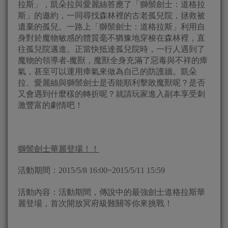
拉斯」，凱朵拉與愛麗絲答應了「獅鬃劍士：道格拉
斯」的邀約，一同尋找森林裡的古老孤兒院，拯救被
遺棄的孤兒。一路上「獅鬃劍士：道格拉斯」利用自
身對於魔物敏感的體質毫不猶豫地穿梭在森林裡，直
往孤兒院邁進。正當快抵達孤兒院時，一行人遇到了
魔物的領導者-魔獸，魔獸全身充滿了惡毒與不祥的瘴
氣，甚至可以運用瘴氣來做為自己的防護牆。凱朵
拉、愛麗絲與獅鬃劍士是否能順利擊敗魔獸呢？是否
又會遇到什麼樣的轉折呢？就請玩家進入副本享受刺
激豐富的劇情吧！
獅鬃劍士華麗登場！！
活動期間：2015/5/8 16:00~2015/5/11 15:59
活動內容：活動期間，傳說中的最強劍士道格拉斯華
麗登場，首次開放冥府級難關等你來挑戰！