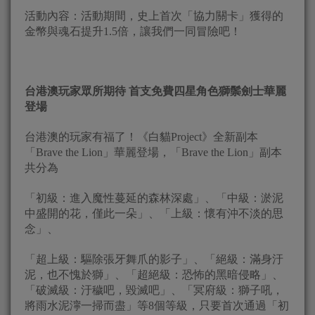
活動內容：活動期間，史上首次「協力關卡」獲得的
金幣與魂石提升1.5倍，讓我們一同冒險吧！
台港澳玩家眾所期待 首支免費四星角色獅鬃劍士華麗
登場
台港澳的玩家有福了！《白貓Project》全新副本
「Brave the Lion」華麗登場，「Brave the Lion」副本
共分為
「初級：進入魔性蔓延的森林深處」、「中級：淤泥
中盛開的花，僅此一朵」、「上級：懷有沖不淡的思
念」、
「超上級：驅除張牙舞爪的影子」、「絕級：滿身汙
泥，也不愧於獅」、「超絕級：恐怖的黑暗侵略」、
「破滅級：汙穢吧，毀滅吧」、「冥府級：獅子吼，
將雨水泥濘一掃而盡」等8個等級，只要首次通過「初