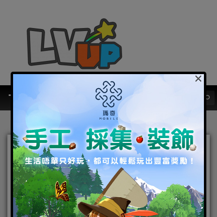
×
《白貓 Project》獨家專武登
場 近期改版內容搶先曝光
2015-05-08
|
Android
,
IOS
,
手機遊戲
白貓Project