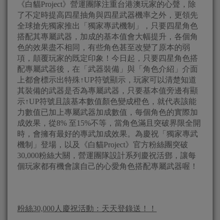
《白貓Project》營運團隊注重台港澳玩家的心聲，除
了不定時提高四星抽角與四星武器機率之外，更領先
全球搶先獨家推出「獨家專武機制」，只要四星角色
搭配其專屬武器，加成的基本值會大幅提升，各個角
色的效果盡不相同，有些角色甚至改變了原本的弱
項，顛覆玩家的既定印象！今日起，只要四星角色搭
配專屬武器後，在「武器裝備」與「角色介紹」介面
上都會標示出特殊↑UP符號顯示，玩家可以清楚知道
其裝備的武器是否為專屬武器，只要基本值旁邊有顯
示↑UP符號且該基本數值顏色變成橙色，就代表該能
力數值已加上專屬武器加成數值，每個角色的實際加
成效果，從8% 至15%不等，當角色滿且突破界限全開
時，會擁有最好的專武加成效果。為慶祝「獨家專武
機制」登場，以及《白貓Project》官方粉絲團突破
30,000粉絲大關，營運團隊設計系列慶祝活鄧，讓每
個玩家都有機會讓自己的心愛角色搭配專屬武器喔！
粉絲30,000人慶祝活動：天天登錄送！！