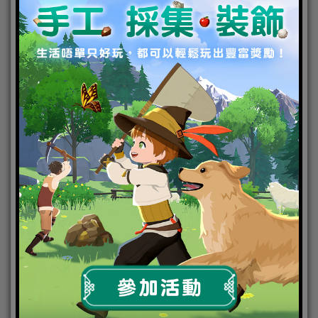
「黑晴明」攪完一輪爛GAG後，各式神開始表演陰陽
師招牌舞曲「極樂淨土」及神曲「千本櫻」