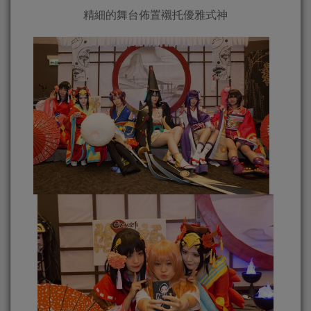
精細的舞台佈置襯托優雅式神