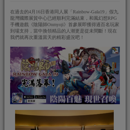
在過去的4月16日香港同人展「Rainbow-Gala19」假九
龍灣國際展貿中心已經順利完滿結束，和風幻想RPG
手機遊戲《陰陽師Onmyoji》首參展即獲得過百名玩家
到場支持，當中換領精品的人潮更是從未間斷！現在
我們就再次重溫當天的精彩盛況吧！