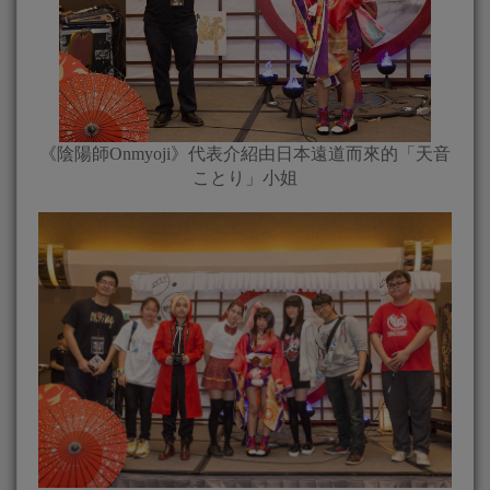
《陰陽師Onmyoji》代表介紹由日本遠道而來的「天音
ことり」小姐