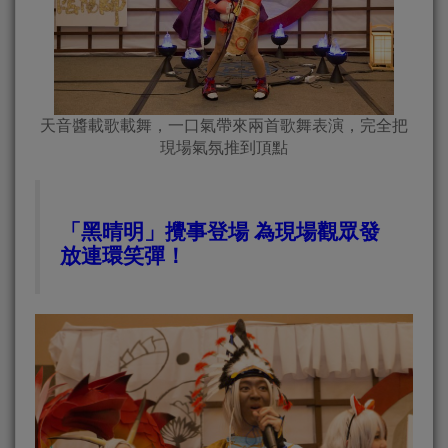
天音醬載歌載舞，一口氣帶來兩首歌舞表演，完全把
現場氣氛推到頂點
「黑晴明」攪事登場 為現場觀眾發
放連環笑彈！