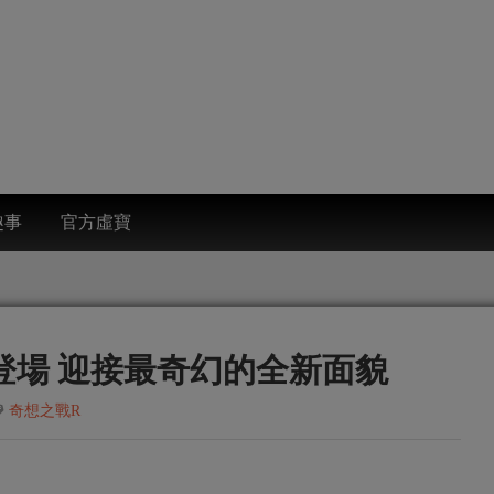
趣事
官方虛寶
登場 迎接最奇幻的全新面貌
奇想之戰R