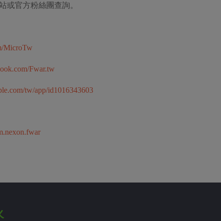
站或官方粉絲團查詢。
om/MicroTw
book.com/Fwar.tw
apple.com/tw/app/id1016343603
om.nexon.fwar
火