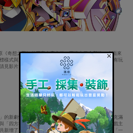
×
原《奇想之戰》的豐富內容之外，更推出了全新的UI介面來
標樣式與直覺的選單介面，不僅上手度提高，也能讓原有玩
請見影片：
」的新劇情之外，更推出了全新地圖「希亞大陸」，在充滿
與「四方神」還有「智慧機器人」的劇情為主軸，與遊戲主
共新增了了守護著桃花國的守護神「紅焰」、護衛武士「一