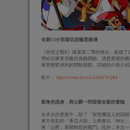
全新UI介面遊玩流暢度激增
《奇想之戰R》隨著第二季的推出，延續了
帶給玩家更流暢的遊戲體驗。清楚易懂的圖
家更輕鬆便利的體驗遊戲。詳細的介面介紹
影片：
https://youtu.be/usLGQsYWQP4
新角色現身，與公爵一同迎接全新的冒險
在本次的更新中，除了「智慧機器人的回歸
東方色彩的「希亞大陸」上將會以「神女」
角「公爵」展開精彩的戰鬥。此外，本次一