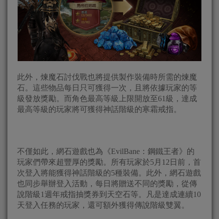
此外，煉魔石討伐戰也將提供製作裝備時所需的煉魔
石。這些物品每日只可獲得一次，且將依據玩家的等
級發放獎勵。而角色最高等級上限開放至61級，達成
最高等級的玩家將可獲得神話階級的寒霜戒指。
不僅如此，網石遊戲也為《EvilBane：鋼鐵王者》的
玩家們帶來超豐厚的獎勵。所有玩家於5月12日前，首
次登入將能獲得神話階級的5種裝備。此外，網石遊戲
也同步舉辦登入活動，每日將贈送不同的獎勵，從傳
說階級1週年戒指抽獎券到天空石等。凡是達成連續10
天登入任務的玩家，還可額外獲得傳說階級雙翼。