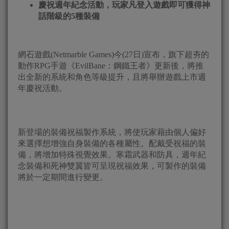
慶祝週年紀念活動，玩家凡登入遊戲即可獲得神
話階級的
5
種裝備
網石遊戲(Netmarble Games)今(27日)宣布，旗下超夯的
動作RPG手遊《EvilBane：鋼鐵王者》更新後，將推
出全新的系統和角色等級提升，且將舉辦遊戲上市週
年慶祝活動。
新登場的裝備祝福製作系統，將使玩家藉由個人偏好
來選擇想增強自身裝備的各種屬性。配戴受祝福的裝
備，將增加特殊視覺效果。寒霜武器和防具，週年紀
念裝備和死神雙翼皆可呈現祝福效果，可製作的裝備
將於一定期間進行變更。