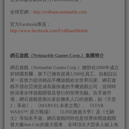
全球官網：
http://evilbane.netmarble.com
官方Facebook專頁：
http://www.facebook.com/EvilBaneMobile
網石遊戲（
Netmarble Games Corp.
）集團簡介
網石遊戲（Netmarble Games Corp.）總部在2000年成立
於韓國首爾，旗下已擁有超過3,500位員工。自創設以
來一直致力提供精品手機遊戲給全世界玩家。網石遊
戲不僅在亞洲是成長最快速的手機遊戲公司，並同時
扮演著全球遊戲開發及發行的領導先驅。在手遊市
場，網石遊戲曾推出多款膾炙人口的遊戲，如《天堂
2：革命》、《MARVEL未來之戰》、《STAR
WARS™: 原力戰場》、《LINE旅遊大亨》及《七騎
士》等知名手遊。網石遊戲同時也是領導休閒遊戲開
發大廠Jam City的最大股東，全球頂尖大型多人線上免