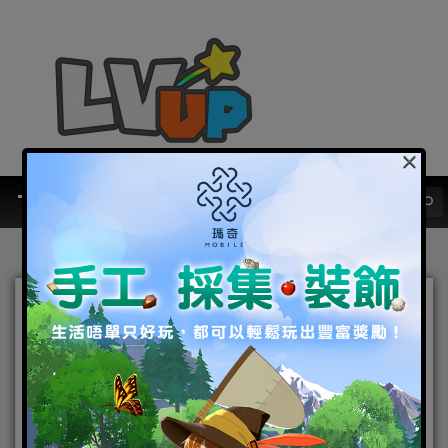
×
超人氣動作RPG手遊
《EvilBane：鋼鐵王者》推
出系統更新和週年慶祝活動
2017-04-28
|
Android
,
IOS
,
手機遊戲
EvilBane：鋼鐵王者