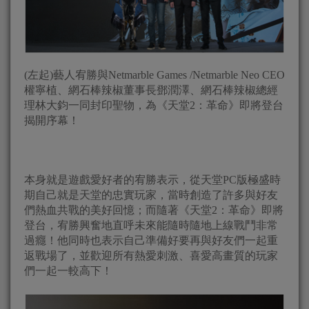
(左起)藝人宥勝與Netmarble Games /Netmarble Neo CEO
權寧植、網石棒辣椒董事長鄧潤澤、網石棒辣椒總經
理林大鈞一同封印聖物，為《天堂2：革命》即將登台
揭開序幕！
本身就是遊戲愛好者的宥勝表示，從天堂PC版極盛時
期自己就是天堂的忠實玩家，當時創造了許多與好友
們熱血共戰的美好回憶；而隨著《天堂2：革命》即將
登台，宥勝興奮地直呼未來能隨時隨地上線戰鬥非常
過癮！他同時也表示自己準備好要再與好友們一起重
返戰場了，並歡迎所有熱愛刺激、喜愛高畫質的玩家
們一起一較高下！