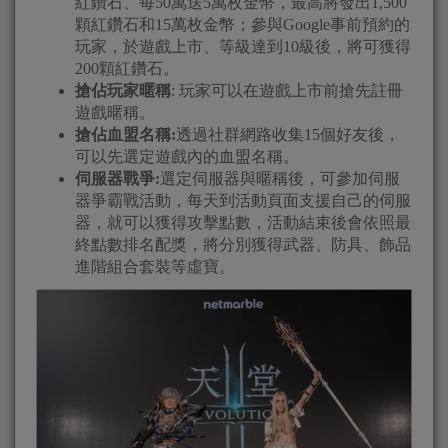
紅鑽石、每50萬送5萬枚金幣，最高將發出1,500
顆紅鑽石和15萬枚金幣；參與Google事前預約的
玩家，於遊戲上市、等級達到10級後，將可獲得
200顆紅鑽石。
搶佔玩家暱稱
: 玩家可以在遊戲上市前搶先註冊
遊戲暱稱。
搶佔血盟名稱
:
透過社群網路收集15個好友後，
可以先選定遊戲內的血盟名稱。
伺服器戰爭
:
選定伺服器與暱稱後，可參加伺服
器爭霸戰活動，每天到活動頁面支援自己的伺服
器，就可以獲得攻擊點數，活動結束後會依照最
終點數排名配獎，將分別獲得武器、防具、飾品
進階組合套裝等虛寶。