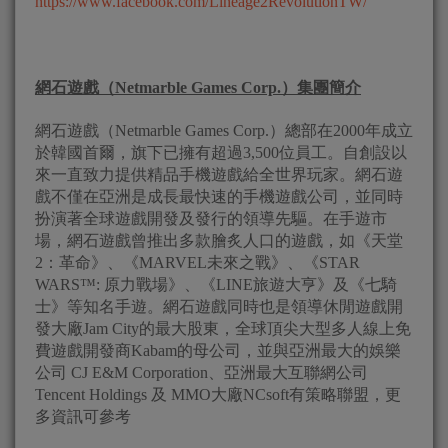
https://www.facebook.com/Lineage2RevolutionTW/
網石遊戲（
Netmarble Games Corp.
）集團簡介
網石遊戲（Netmarble Games Corp.）總部在2000年成立
於韓國首爾，旗下已擁有超過3,500位員工。自創設以
來一直致力提供精品手機遊戲給全世界玩家。網石遊
戲不僅在亞洲是成長最快速的手機遊戲公司，並同時
扮演著全球遊戲開發及發行的領導先驅。在手遊市
場，網石遊戲曾推出多款膾炙人口的遊戲，如《天堂
2：革命》、《MARVEL未來之戰》、《STAR
WARS™: 原力戰場》、《LINE旅遊大亨》及《七騎
士》等知名手遊。網石遊戲同時也是領導休閒遊戲開
發大廠Jam City的最大股東，全球頂尖大型多人線上免
費遊戲開發商Kabam的母公司，並與亞洲最大的娛樂
公司 CJ E&M Corporation、亞洲最大互聯網公司
Tencent Holdings 及 MMO大廠NCsoft有策略聯盟，更
多資訊可參考