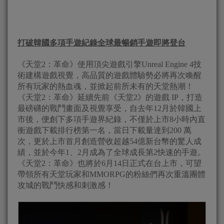
打破韓國多項手遊紀錄全球最暢銷手遊即將登台
《天堂2：革命》使用頂尖遊戲引擎Unreal Engine 4技
術建構遊戲視覺，高品質的遊戲體驗勢必將再次喚醒
所有玩家的熱血魂，並掀起前所未有的天堂熱潮！
《天堂2：革命》延續先前《天堂2》的遊戲 IP，打造
最磅礴的戰鬥畫面及視覺享受，自去年12月於韓國上
市後，便創下多項手遊界紀錄，不僅於上市8小時內直
衝遊戲下載排行榜第一名，當日下載量達到200 萬
次，更於上市首月創造營收超越54億新台幣的驚人成
績，並於今年1、2月成為了全球成長第2快速的手遊。
《天堂2：革命》也將於6月14日正式在台上市，可望
帶領所有天堂玩家和MMORPG的粉絲們再次重溫團體
攻城的戰鬥快感和刺激感！