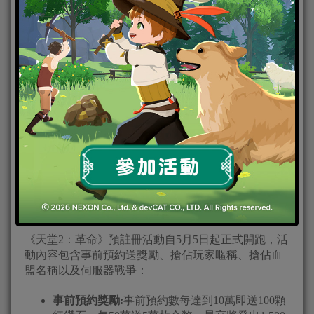
身為天堂遊戲忠實玩家的藝人宥勝，今(5)日特別出席
《天堂2：革命》手遊上市預告記者會，並化身帥氣黑
暗精靈，重現天堂遊戲中的熱血攻城戰！
即日起預註冊活動氣勢登場呼朋引伴搶佔血盟拿大
獎
！
《天堂2：革命》預註冊活動網址：
http://lineage2-
revolution.com/tw
《天堂2：革命》預註冊活動自5月5日起正式開跑，活
動內容包含事前預約送獎勵、搶佔玩家暱稱、搶佔血
盟名稱以及伺服器戰爭：
事前預約獎勵
:
事前預約數每達到10萬即送100顆