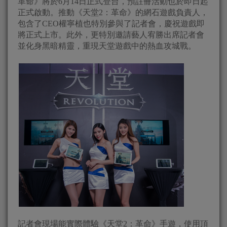
革命》將於6月14日正式登台，預註冊活動也於即日起
正式啟動。推動《天堂2：革命》的網石遊戲負責人，
包含了CEO權寧植也特別參與了記者會，慶祝遊戲即
將正式上市。此外，更特別邀請藝人宥勝出席記者會
並化身黑暗精靈，重現天堂遊戲中的熱血攻城戰。
記者會現場能實際體驗《天堂2：革命》手遊，使用頂