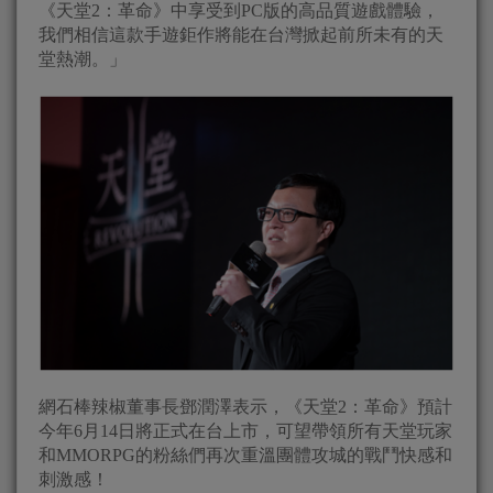
《天堂2：革命》中享受到PC版的高品質遊戲體驗，
我們相信這款手遊鉅作將能在台灣掀起前所未有的天
堂熱潮。」
網石棒辣椒董事長鄧潤澤表示，《天堂2：革命》預計
今年6月14日將正式在台上市，可望帶領所有天堂玩家
和MMORPG的粉絲們再次重溫團體攻城的戰鬥快感和
刺激感！