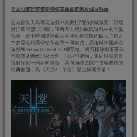
天堂忠實玩家宥勝帶領革命軍氣勢攻城展熱血
記者會當天為再現遊戲中真實打鬥的攻城氛圍，現場
更打造巨型LED牆，讓所有人宛如親臨遊戲中的天堂
戰場；會中特別邀請藝人宥勝化身遊戲內四大主角之
中的黑暗精靈帶領革命軍一同攻城，最後與韓國網石
遊戲和Netmarble NeoCEO權寧植、網石棒辣椒董事長
鄧潤澤及總經理林大鈞一同封印聖物，集結現場來賓
雷射光束一同射向舞台，共同演繹遊戲中攻城成功的
經典畫面，為《天堂2：革命》登台揭開序幕！