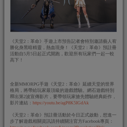
《天堂2：革命》手遊上市預告記者會特別邀請藝人宥
勝化身黑暗精靈，熱血現身！《天堂2：革命》預註冊
活動自5月5日起正式開跑，歡迎所有玩家們一起一較
高下！
全新MMORPG手遊《天堂2：革命》延續天堂的世界
格局，將帶給玩家最頂級的遊戲體驗。網石遊戲特別
釋出第2波宣傳影片，要帶領玩家搶先體驗經典鉅作，
影片連結：
https://youtu.be/agP8K5IGdAk
《天堂2：革命》預註冊活動於今日正式啟動，想進一
步了解遊戲相關資訊請持續關注官方Facebook專頁：