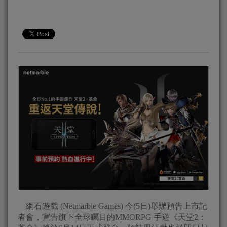
網石遊戲 (Netmarble Games) 今(5日)舉辦預告上市記
者會，宣告旗下全球矚目的MMORPG 手遊《天堂2：