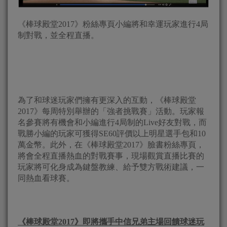
《棒球殿堂2017》粉絲專頁小編將和幸運玩家進行4局
制對戰，並全程直播。
為了和球迷玩家們擁有更深入的互動，《棒球殿堂
2017》每周特別舉辦的「強者挑戰賽」活動。玩家報
名參賽將有機會和小編進行4局制的Live好友對戰，而
戰勝小編的玩家可獲得SE60評價以上明星選手包和10
萬金幣。此外，在《棒球殿堂2017》臉書粉絲專頁，
將會全程直播熱血的對戰賽事，現場觀賞直播比賽的
玩家將可化身成為鍵盤教練、給予雙方戰術建議，一
同熱血看球賽。
《棒球殿堂
2017
》即將攜手中信兄弟主場回饋球迷玩