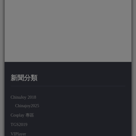
新聞分類
ChinaJoy 2018
Chinajoy2025
Cosplay 專區
TGS2019
VIPlayer