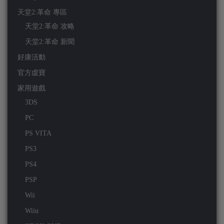
天堂2:革命 專區
天堂2:革命 攻略
天堂2:革命 新聞
好康活動
官方虛寶
家用遊戲
3DS
PC
PS VITA
PS3
PS4
PSP
Wii
Wiiu