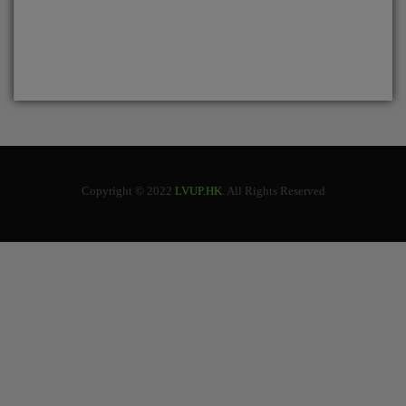
Copyright © 2022
LVUP.HK
. All Rights Reserved