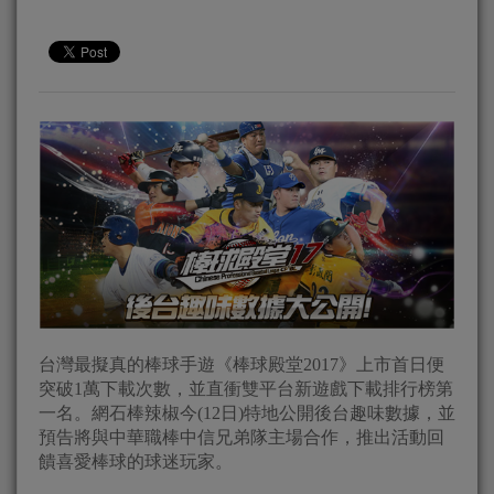
台灣最擬真的棒球手遊《棒球殿堂2017》上市首日便
突破1萬下載次數，並直衝雙平台新遊戲下載排行榜第
一名。網石棒辣椒今(12日)特地公開後台趣味數據，並
預告將與中華職棒中信兄弟隊主場合作，推出活動回
饋喜愛棒球的球迷玩家。