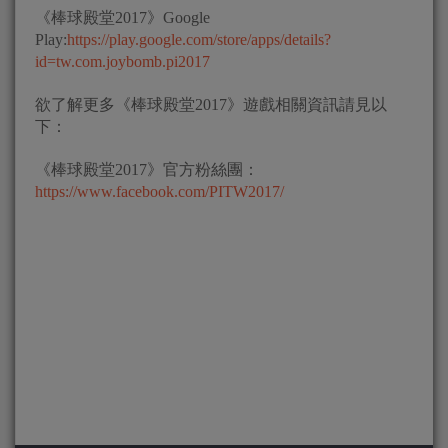
《棒球殿堂2017》Google
Play:
https://play.google.com/store/apps/details?
id=tw.com.joybomb.pi2017
欲了解更多《棒球殿堂2017》遊戲相關資訊請見以
下：
《棒球殿堂2017》官方粉絲團：
https://www.facebook.com/PITW2017/