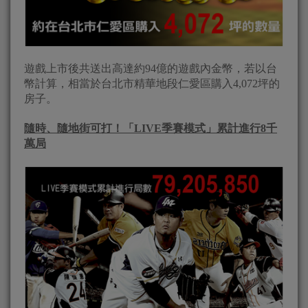
遊戲上市後共送出高達約94億的遊戲內金幣，若以台
幣計算，相當於台北市精華地段仁愛區購入4,072坪的
房子。
隨時、隨地街可打！「
LIVE
季賽模式」累計進行
8
千
萬局