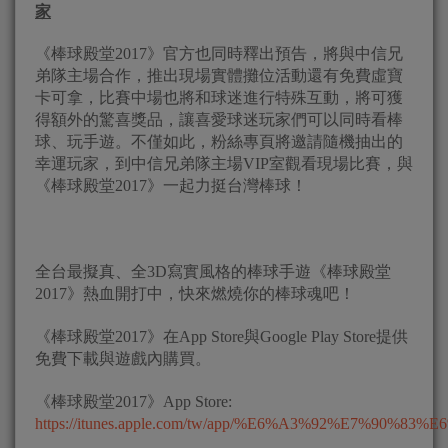
家
《棒球殿堂2017》官方也同時釋出預告，將與中信兄
弟隊主場合作，推出現場實體攤位活動還有免費虛寶
卡可拿，比賽中場也將和球迷進行特殊互動，將可獲
得額外的驚喜獎品，讓喜愛球迷玩家們可以同時看棒
球、玩手遊。不僅如此，粉絲專頁將邀請隨機抽出的
幸運玩家，到中信兄弟隊主場VIP室觀看現場比賽，與
《棒球殿堂2017》一起力挺台灣棒球！
全台最擬真、全3D寫實風格的棒球手遊《棒球殿堂
2017》熱血開打中，快來燃燒你的棒球魂吧！
《棒球殿堂2017》在App Store與Google Play Store提供
免費下載與遊戲內購買。
《棒球殿堂2017》App Store:
https://itunes.apple.com/tw/app/%E6%A3%92%E7%90%83