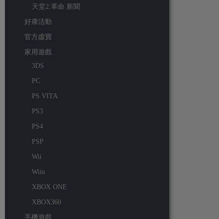
天堂2:革命 新聞
好康活動
官方虛寶
家用遊戲
3DS
PC
PS VITA
PS3
PS4
PSP
Wii
Wiiu
XBOX ONE
XBOX360
手機遊戲