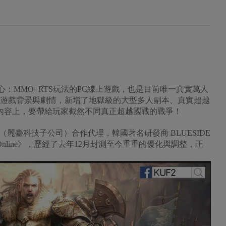
雙核心：MMO+RTS玩法的PC線上遊戲，也是目前唯一真實萬人
遊戲背景與劇情，新增了地獄級的大型多人副本、真實超越
內容上，要帶給玩家截然不同真正超越國戰的戰爭！
麗臺科技子公司）合作代理，韓國著名研發商 BLUESIDE
 Online》，歷經了去年12月封測至今重重的優化與調整，正