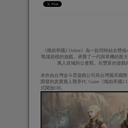
《熾焰帝國2 Online》為一款同時結合
戰場規模的遊戲。承襲了一代與單機的龐大
萬人攻城的公會戰。在豐富的遊戲
本作由台灣金斗雲遊戲公司與台灣麗禾國際（
開發的真實萬人戰爭PC Game《熾焰帝國2
式開放OB。