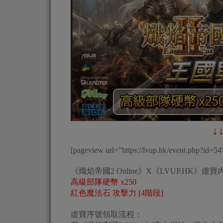
↓
[pageview url=”https://lvup.hk/event.php?id=5
《熾焰帝國2 Online》X《LVUP.HK》虛寶
高級部隊硬幣 x250
紅色魔法石 攻擊力 [4階段]
虛寶序號領取流程：