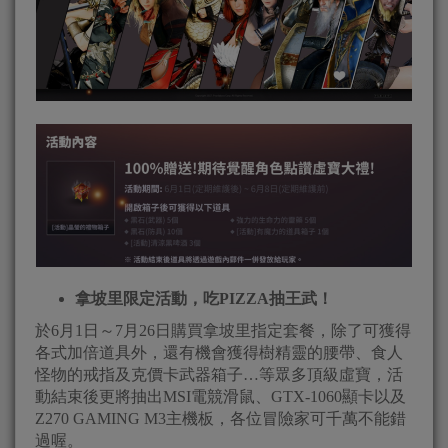
拿坡里限定活動，吃PIZZA抽王武！
於6月1日～7月26日購買拿坡里指定套餐，除了可獲得
各式加倍道具外，還有機會獲得樹精靈的腰帶、食人
怪物的戒指及克價卡武器箱子…等眾多頂級虛寶，活
動結束後更將抽出MSI電競滑鼠、GTX-1060顯卡以及
Z270 GAMING M3主機板，各位冒險家可千萬不能錯
過喔。