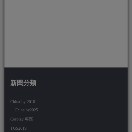
新聞分類
ChinaJoy 2018
Chinajoy2025
Cosplay 專區
TGS2019