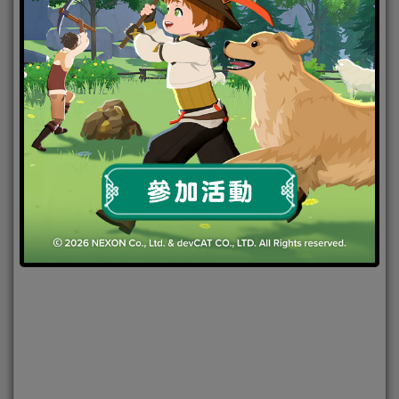
由Pearl Abyss自研自營的大型多人線上遊戲《黑色沙
漠》，於日前5月25日釋出第二個世界王古代的庫屯，
官方今(01)日宣布，熱血激昂的公會決戰系統正式登
場，決戰勝利的公會除了可享受勝利殊榮外，還能獲
得高額的決戰獎勵金額。
營運團隊表示，《黑色沙漠》重量級系統『覺醒』，
即將於6月22日重磅登場，今日同步開放最期待覺醒職
業按讚活動，只要參加活動就能免費獲得晶瑩的禮物
箱子。