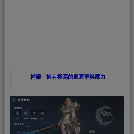
精靈－擁有極高的迴避率與魔力