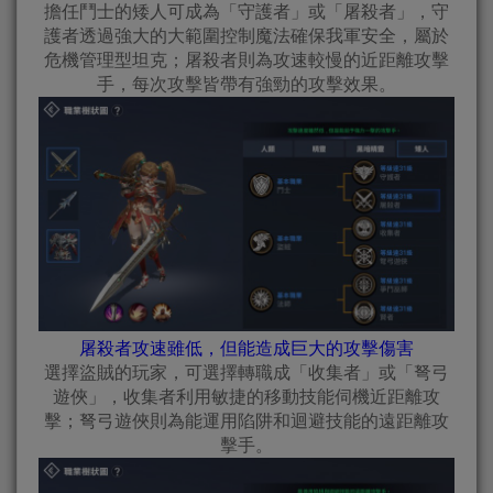
擔任鬥士的矮人可成為「守護者」或「屠殺者」，守
護者透過強大的大範圍控制魔法確保我軍安全，屬於
危機管理型坦克；屠殺者則為攻速較慢的近距離攻擊
手，每次攻擊皆帶有強勁的攻擊效果。
屠殺者攻速雖低，但能造成巨大的攻擊傷害
選擇盜賊的玩家，可選擇轉職成「收集者」或「弩弓
遊俠」，收集者利用敏捷的移動技能伺機近距離攻
擊；弩弓遊俠則為能運用陷阱和迴避技能的遠距離攻
擊手。