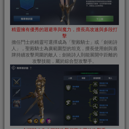
精靈擁有優秀的迴避率與魔力，擅長高攻速與多段打
擊
擔任鬥士的精靈可選擇成為「聖殿騎士」或「劍術詩
人」，聖殿騎士為廣範圍型的坦克，擅長使用劍與盾
牌持續攻擊周圍的敵人；劍術詩人則能展開中距離的
攻擊技能，屬於綜合型攻擊手。