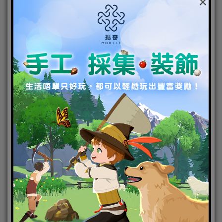
×
黑暗精靈負責主要輸出，擁有高攻擊力
擔任鬥士可選擇成為「席琳騎士」或「劍刃舞者」，
席琳騎士能吸收敵人血量，並藉此恢復自身血量，屬
於攻擊型坦克；劍刃舞者特色為強大的近距離攻擊，
屬於傷害攻擊手。
席琳騎士屬於能和敵人換血的攻擊型坦克