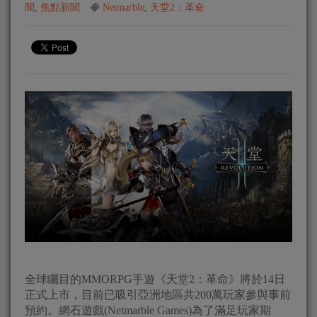
聞
,
焦點新聞
Netmarble
,
天堂2：革命
全球矚目的MMORPG手遊《天堂2：革命》將於14日
正式上市，目前已吸引亞洲地區共200萬玩家參與事前
預約。網石遊戲(Netmarble Games)為了滿足玩家期