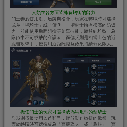
人類在各方面皆擁有均衡的能力
鬥士善於使用劍、盾牌與槍矛，玩家在轉職時可選擇
成為「聖騎士」或「傭兵」，聖騎士擁有很高的防禦
力，並能使用盾牌阻擋等防禦技能，屬於純坦型，為
隊伍中不可或缺的守護者；而傭兵則是相當出色的近
距離攻擊手，擅長用近距離減益效果持續弱化敵人。
擔任鬥士的玩家可選擇成為純坦型的聖騎士
盜賊則擅長使用匕首和弓，屬於動作敏捷的職業，玩
家於轉職時可選擇成為「寶藏獵人」或「鷹眼」，寶