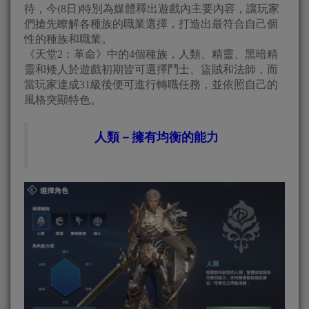
待，今(8日)特別為媒體釋出遊戲內主要內容，讓玩家
們搶先瞭解各種族的職業選擇，打造出最符合自己個
性的種族和職業。
《天堂2：革命》中的4個種族，人類、精靈、黑暗精
靈和矮人於遊戲初期皆可選擇鬥士、盜賊和法師，而
當玩家達成31級後便可進行轉職任務，並依照自己的
風格突顯特色。
人類－擁有均衡的能力