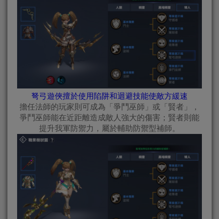
弩弓遊俠擅於使用陷阱和迴避技能使敵方緩速
擔任法師的玩家則可成為「爭鬥巫師」或「賢者」，
爭鬥巫師能在近距離造成敵人強大的傷害；賢者則能
提升我軍防禦力，屬於輔助防禦型補師。