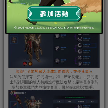
盜賊能轉職為「深淵行者」和「闇影遊俠」，深淵行
者能持匕首快速攻擊，並累積出血傷害；闇影遊俠則
屬於攻速較低的狙擊手，但能以高攻擊力壓制敵方。
深淵行者能對敵人造成出血傷害，並使其暈眩
法師的選擇有「狂咒術士」和「席琳長老」，狂咒術
士能對周圍的敵人持續進行魔法攻擊；席琳長老則能
增加我軍戰鬥力並恢復血量，屬於輔助型攻擊手。