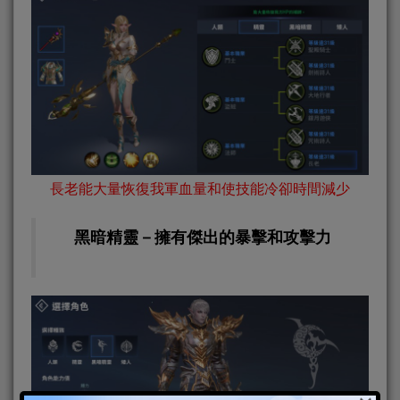
長老能大量恢復我軍血量和使技能冷卻時間減少
黑暗精靈－擁有傑出的暴擊和攻擊力