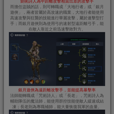
劍術詩人為中距離攻擊相當出眾的攻擊手
而擔任盜賊的話，則可轉職成「大地行者」或「銀月
遊俠」，兩者皆屬於高攻速的職業，大地行者能使用
高速攻擊與狂襲的技能進行華麗攻擊，屬於連擊型打
手；而銀月遊俠則為使用弓的速射型遠距離弓手，能
在敵人靠近之前迅速擊敗對方。
銀月遊俠為遠距離攻擊手，並能提高暴擊率
法師能轉職成「咒術詩人」或「長老」，咒術詩人為
輔助隊伍的魔法師，能使用群控技能使敵人緩速或結
凍；長老則為專職補師，能大量恢復我軍的血量。