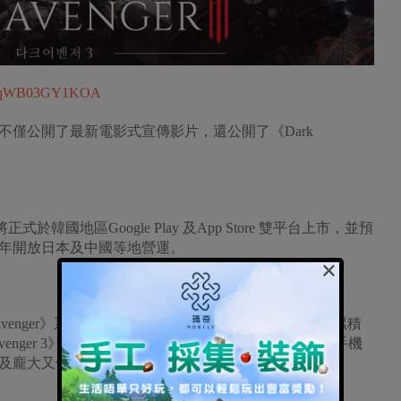
h?v=qWB03GY1KOA
僅公開了最新電影式宣傳影片，還公開了《Dark
》將正式於韓國地區Google Play 及App Store 雙平台上市，並預
8年開放日本及中國等地營運。
×
ark Avenger》系列是以低配備呈現出最高遊戲品質, 已成為累積
 Avenger 3》除了繼承前作的優點之外，將會提供次世代手機
及龐大又健全的劇情要素。