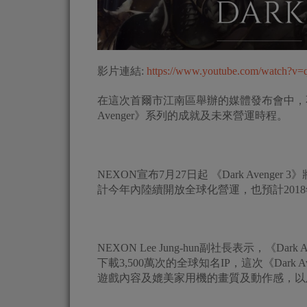
影片連結:
https://www.youtube.com/watc
在這次首爾市江南區舉辦的媒體發布會中，不
Avenger》系列的成就及未來營運時程。
NEXON宣布7月27日起 《Dark Avenger 3
計今年內陸續開放全球化營運，也預計201
NEXON Lee Jung-hun副社長表示，《D
下載3,500萬次的全球知名IP，這次《Dark
遊戲內容及媲美家用機的畫質及動作感，以