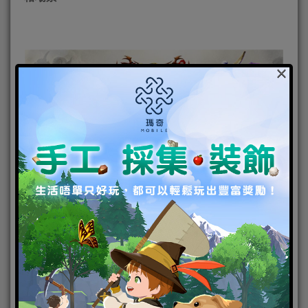
×
龍帝陵完整體現了經典神鬼電影中 神祕且危機重重的
探險氛圍