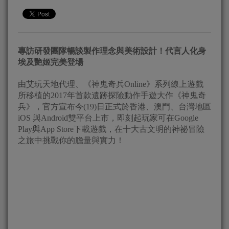
專訪研發團隊暢談製作理念與美術設計！代言人化身
埃及艷姬完美登場
由艾玩天地代理、《神鬼奇兵Online》系列線上遊戲
所移植的2017年首款遺跡探險動作手遊大作《神鬼奇
兵》，官方宣布今(19)日正式於香港、澳門、台灣地區
iOS 與Android雙平台上市，即刻起玩家可在Google
Play與App Store下載遊戲，在十大古文明的神祕冒險
之旅中挑戰你的膽量與實力！