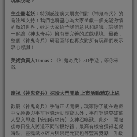
玩家說呢？
主企畫老妖：
特別感謝廣大朋友們對《神鬼奇兵》的
關注和支持！我們也將盡心為大家呈獻一個充滿激情
的魔幻世界，歡迎大家給予我們意見和建議，讓我們
一起讓《神鬼奇兵》擁有更完善的遊戲環境。最後，
整個《神鬼奇兵》研發團隊也再次對所有玩家們表示
衷心感謝！
美術負責人Tomas：
《神鬼奇兵》3D手遊，等你來
戰！
慶祝《神鬼奇兵》探險大門開啟 上市活動精彩上線
歡慶《神鬼奇兵》手遊正式開機，玩家除了能在遊戲
中兌換參與事前登錄活動虛寶以外，事前登錄突破萬
人登入即送【安娜蘇納姆】女神召喚獸。此外，開服
後每日登入將送不同階段好禮，最高有機會獲得老虎
時裝、靈魂武器碎片與綁定元寶包等豐富獎勵；升級