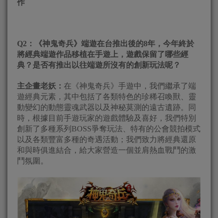
作
Q2
：《神鬼奇兵》端遊在台推出後的8年，今年終於
將經典端遊作品移植在手遊上，遊戲保留了哪些經
典？是否有推出以往端遊所沒有的創新玩法呢？
主企畫老妖：
在《神鬼奇兵》手遊中，我們繼承了端
遊經典元素，其中包括了各類特色的珍稀召喚獸、靈
動變幻的動態靈魂武器以及神秘莫測的遠古遺跡。同
時，根據目前手遊玩家的遊戲體驗及喜好，我們特別
創新了多種系列BOSS爭奪玩法、特有的公會競拍模式
以及各類豐富多種的奇遇活動；我們致力將經典還原
和與時俱進結合，給大家營造一個並肩熱血戰鬥的激
鬥氛圍。