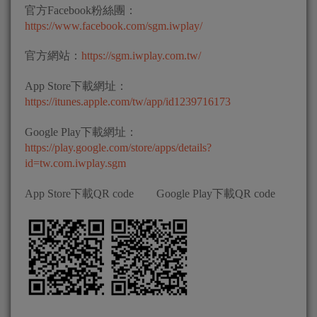
官方Facebook粉絲團：
https://www.facebook.com/sgm.iwplay/
官方網站：
https://sgm.iwplay.com.tw/
App Store下載網址：
https://itunes.apple.com/tw/app/id1239716173
Google Play下載網址：
https://play.google.com/store/apps/details?
id=tw.com.iwplay.sgm
App Store下載QR code Google Play下載QR code