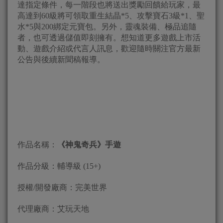
達指定條件，每一階段也將送出獎勵回饋給玩家，最
高達到60級將可領取重生結晶*5、攻擊寶石3級*1、聖
水*5與200綁定元寶包。另外，靈魂裝備、極品追隨
者，也可透過儲值即刻擁有。想知道更多遊戲上市活
動、遊戲介紹或代言人訊息，歡迎隨時關注官方最新
公告與後續新聞稿報導。
作品名稱：
《神鬼奇兵》手遊
作品分級：輔導級 (15+)
授權/開發廠商：完美世界
代理廠商：艾玩天地