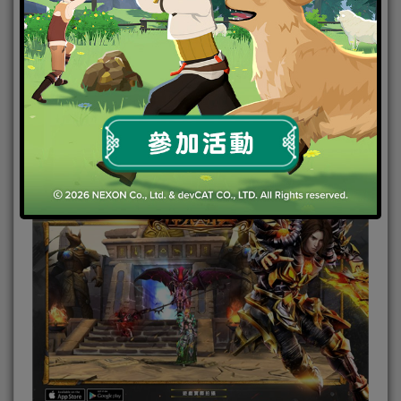
問：哪一部分場景或職業角色是美術團隊最為滿意，
或是在設定過程中下最多苦心的呢？為什麼？
美術負責人Tomas：
職業角色的話，女性角色是花了
比較多的時間，尤其是時裝部分，必須得打造出完美
女神的形象。然後是最受玩家喜愛的十二星座召喚
獸，美術人員投入了最高的模型和特效表現，是玩家
在遊戲裡面的身份象徵。