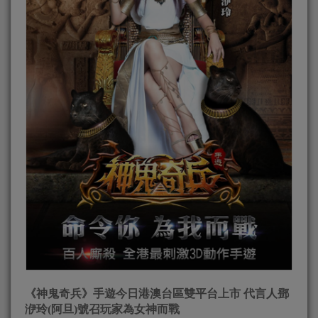
《神鬼奇兵》手遊今日港澳台區雙平台上市 代言人鄧
洢玲(阿旦)號召玩家為女神而戰