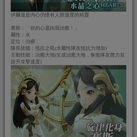
伊爾溫是內心仍懷有人類溫度的精靈
賽斯：「你的心靈由我治癒！」
屬性：水
定位：治療
隊長技能：抵抗之吼(水屬性隊友抵抗力增加)
主動技能：治癒大地(生成治癒大地，恢復隊友體力並
提升攻擊速度)