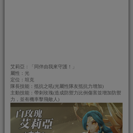
艾莉亞：「同伴由我來守護！」
屬性：光
定位：坦克
隊長技能：抵抗之吼(光屬性隊友抵抗力增加)
主動技能：帶刺玫瑰(造成防禦力比例傷害並增加防禦
力，並有機率擊飛敵人)