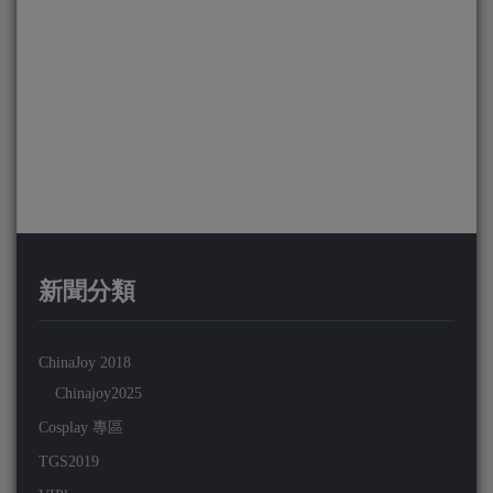
新聞分類
ChinaJoy 2018
Chinajoy2025
Cosplay 專區
TGS2019