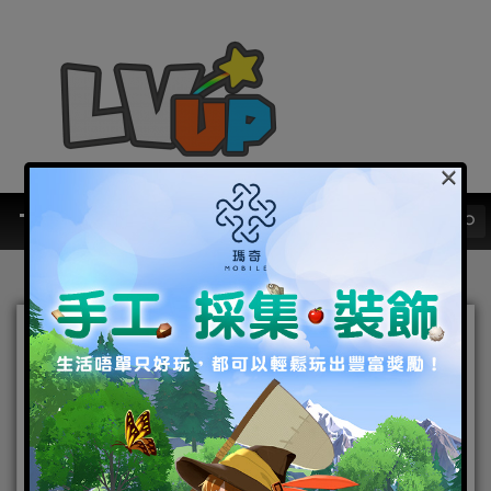
×
『事前登錄』企硬！少女為
信念而戰 韓風繼續吹《水晶
之心 Crystal Hearts》預約
進行中