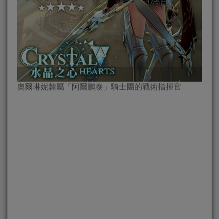
奧爾琳妮隸屬「阿爾鵬泰」騎士團的戰術指揮官