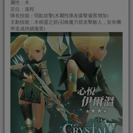
屬性：木
定位：遠程
隊長技能：弱點攻擊(木屬性隊友爆擊傷害增加)
主動技能：木精靈之箭(召喚魔力箭攻擊敵人，並有機
率造成持續傷害)