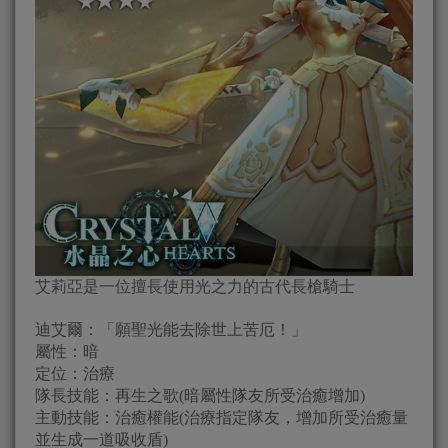
艾莉亞是一位擅長使用光之力的古代長槍騎士
迪艾爾：「願聖光能去除世上苦厄！」
屬性：暗
定位：治療
隊長技能：再生之歌(暗屬性隊友所受治癒增加)
主動技能：治癒權能(治療指定隊友，增加所受治癒量
並生成一道吸收盾)