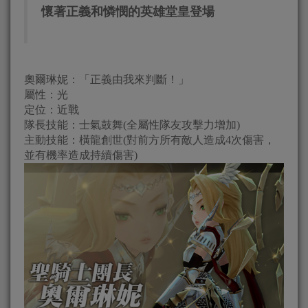
懷著正義和憐憫的英雄堂皇登場
奧爾琳妮：「正義由我來判斷！」
屬性：光
定位：近戰
隊長技能：士氣鼓舞(全屬性隊友攻擊力增加)
主動技能：橫龍創世(對前方所有敵人造成4次傷害，
並有機率造成持續傷害)