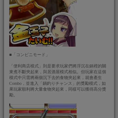
■「コンビニモード」
「便利商店模式」則是要求玩家們將浮沉在鍋裡的關
東煮不斷夾起來，與居酒屋模式相似。但玩家在這個
模式中只需將兩個沉下去的食物夾起來，就會產生
Combo，並進入「鍋釣りチャンス」的獎勵模式，如
果玩家順利將大量食物夾起來，同樣可以獲得高分獎
勵。