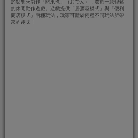
的點餐來製作「關東煮」（おでん），屬於一款輕鬆
的休閒動作遊戲。遊戲提供「居酒屋模式」與「便利
商店模式」兩種玩法，玩家可體驗兩種不同玩法所帶
來的趣味！