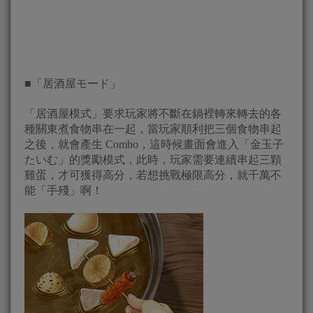
■「居酒屋モード」
「居酒屋模式」要求玩家將不斷在鍋裡轉來轉去的各
種關東煮食物串在一起，當玩家順利把三個食物串起
之後，就會產生 Combo，這時候畫面會進入「金玉子
たいむ」的獎勵模式，此時，玩家需要連續串起三顆
雞蛋，才可獲得高分，若想挑戰極限高分，就千萬不
能「手殘」啊！