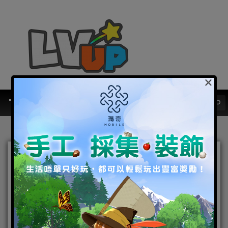
×
用手機煮關東煮 休閒遊戲
《THE おでん》Android版
正式上架
2015-05-19
|
Android
,
手機遊戲
THE おでん
,
休閒手遊
,
關東煮