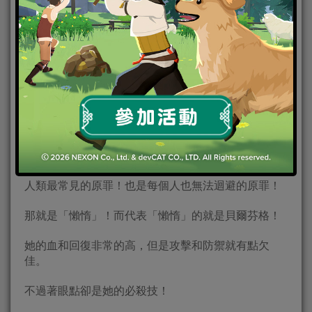
☆
5
懶惰王‧貝爾芬格
人類最常見的原罪！也是每個人也無法迴避的原罪！
那就是「懶惰」！而代表「懶惰」的就是貝爾芬格！
她的血和回復非常的高，但是攻擊和防禦就有點欠
佳。
不過著眼點卻是她的必殺技！