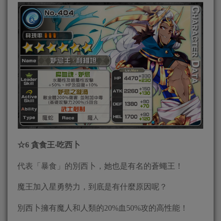
☆
6
貪食王‧吃西卜
代表「暴食」的別西卜，她也是有名的蒼蠅王！
魔王加入星勇勢力，到底是有什麼原因呢？
別西卜擁有魔人和人類的20%血50%攻的高性能！