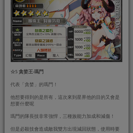
☆
5
貪婪王‧瑪門
代表「貪婪」的瑪門！
他想要得到的是所有，這次來到星界他的目的又會是
想要什麼呢
瑪門的隊長技非常強悍，三種族能力加成和減傷！
但是必殺技會造成敵我雙方出現減回狀態，使用時要