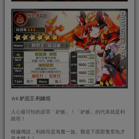
☆
6
妒忌王‧利維坦
人心最可怕的原罪「妒嫉」！「妒嫉」的代表就是利
維坦！
根據傳說，利維坦是海魔一族。難道下面那隻章魚才
是本體？！