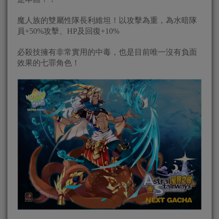
魔人族的雙屬性隊長利維坦！以攻擊為重，為水暗隊
員+50%攻擊、HP及回復+10%
必殺技擁有非常實用的中毒，也是目前唯一沒有負面
效果的七罪角色！