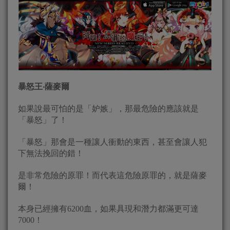
暴怒王‧薩麥爾
如果說最可怕的是「妒嫉」，那最危險的應該就是
「暴怒」了！
「暴怒」那會是一種讓人衝動的東西，甚至會讓人犯
下無法挽回的錯！
是非常危險的原罪！而代表這危險原罪的，就是薩麥
爾！
本身已經擁有6200血，如果具現和潛力都滿更可達
7000！