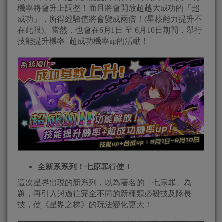
機率將會升上調整！而且將會開放超越大成功的「超
成功」，所得經驗值將會變成兩倍！(星核能力提升不
在此限)。當然，也會在6月1日 至 6月10日期間，舉行
技能提升機率+超成功機率up的活動！
全新系系列！七原罪行使！
這次星界出現的新系列，以為著名的「七宗罪」為
題，再引入與過往完全不同的新種類必殺技及隊長
技，使《星界之梯》的玩法變化更大！