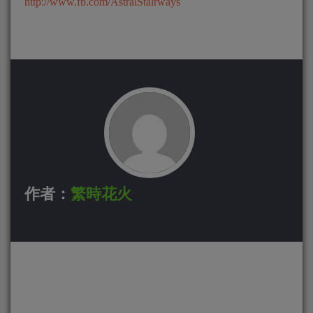
http://www.fb.com/AstralStairways
作者：
繁時花火