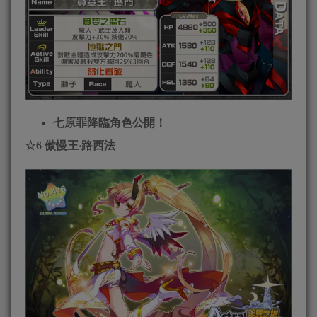
七原罪降臨角色公開！
☆
6
傲慢王‧路西法