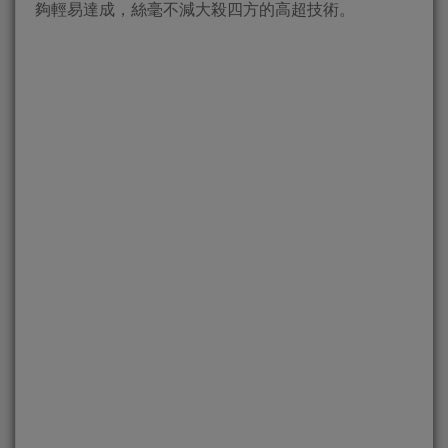
夠輕易達成，絲毫不減大殺四方的高超技術。