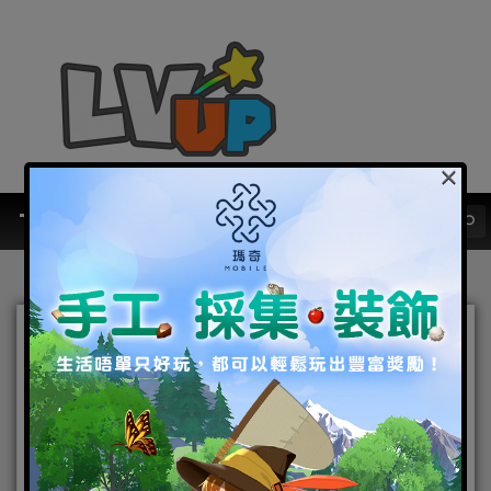
×
手遊FPS新潮流《無限戰
場》， 10月26日磅礡上市開
戰！
2017-09-06
|
Android
,
IOS
,
手機遊戲
無限戰場