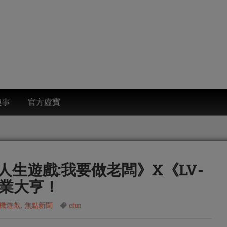
趣事
官方虛寶
:­我­要­做­老­闆­》­X­《­L­V­
為­商­業大亨！
機遊戲
,
焦點新聞
efun