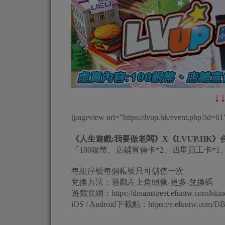
↓
[pageview url=”https://lvup.hk/event.php?id=6
《人生遊戲:我要做老闆》X《LVUP.HK
「100銀幣、店鋪宣傳卡*2、四星員工卡*1
每組序號每個帳號只可儲值一次
兌換方法：遊戲左上角頭像-更多-兌換碼
遊戲官網：https://dreamstreet.efuntw.com/hkin
iOS / Android下載點：https://e.efuntw.com/D