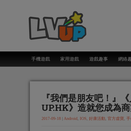
手機遊戲
家用遊戲
遊戲趣事
網絡
『我們是朋友吧！』《人生遊­戲­
U­P­.­H­K­》­造­就­您­成­
2017-09-18
|
Android
,
IOS
,
好康活動
,
官方虛寶
,
手