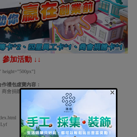
↓ 參加活動 ↓↓
1″ height=”500px”]
》合作禮包虛寶內容：
×
、商會捐贈卡*1」
dex.html
BLyf