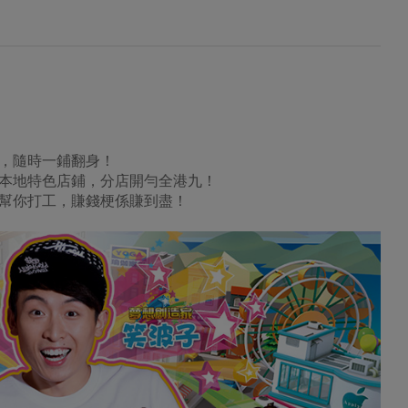
，隨時一鋪翻身！
本地特色店鋪，分店開勻全港九！
幫你打工，賺錢梗係賺到盡！