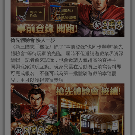
搶先體驗會 快人一步
《新三國志手機版》除了”事前登錄”也同步舉辦”搶先
體驗會”等待玩家的光臨。屆時不但邀請遊戲業界資深
編輯、記者前來試玩，也會邀請人氣超高的直播主一
同與玩家試玩互動。玩家只需在活動頁上填寫資料即
可完成報名，不僅可成為第一批體驗遊戲的幸運寵
兒，更可以獲得豐富獎項！