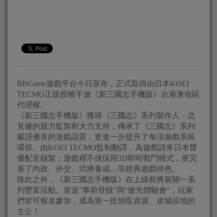
BBGame遊戲平台今日宣布，正式取得由日本KOEI
TECMO正版授權手遊《新三國志手機版》台港澳地區
代理權。
《新三國志手機版》獲得《三國志》系列製作人－北
見健的親力監製和大力支持，傳承了《三國志》系列
嚴謹優良的遊戲品質，更進一步提升了每項遊戲系統
環節。由KOEI TECMO監制翻譯，為遊戲請來日本聲
優配音錄製；遊戲裡不僅採用3D即時戰鬥模式，更完
善了內政、外交、武將養成…等經典遊戲特色。
除此之外，《新三國志手機版》在上線前將展開一系
列豐富活動。首波”事前登錄”與“搶先體驗會”，玩家
們皆可報名參加，成為第一批領取資源、攻城掠地的
主公！