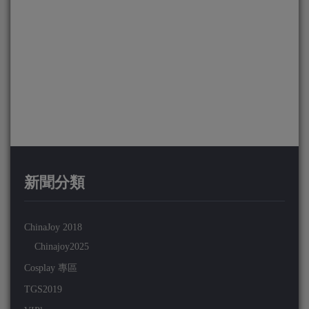
新聞分類
ChinaJoy 2018
Chinajoy2025
Cosplay 專區
TGS2019