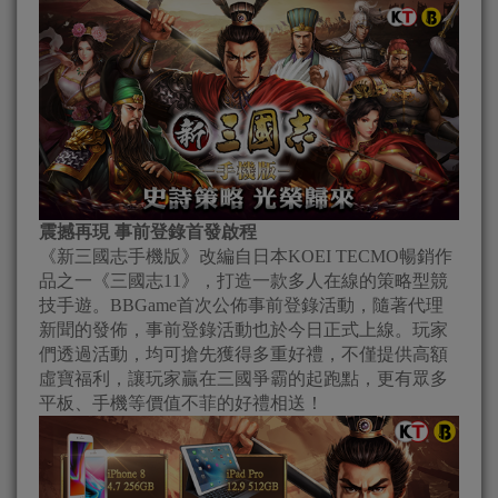
震撼再現 事前登錄首發啟程
《新三國志手機版》改編自日本KOEI TECMO暢銷作
品之一《三國志11》，打造一款多人在線的策略型競
技手遊。BBGame首次公佈事前登錄活動，隨著代理
新聞的發佈，事前登錄活動也於今日正式上線。玩家
們透過活動，均可搶先獲得多重好禮，不僅提供高額
虛寶福利，讓玩家贏在三國爭霸的起跑點，更有眾多
平板、手機等價值不菲的好禮相送！