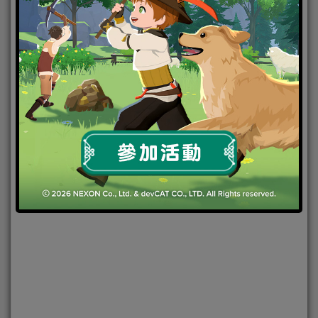
2017-10-19
|
Android
,
IOS
,
事前登錄
,
手機遊戲
BBGame
,
Koei Tecmo
,
三國志