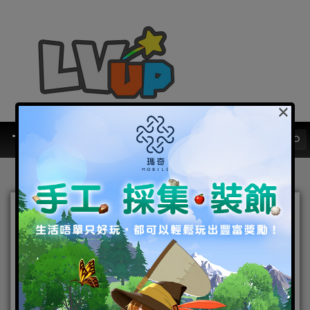
×
『最HIT消息』日本KOEI
TECMO正版授權手遊《新
三國志手機版》台港澳代理
權確定！