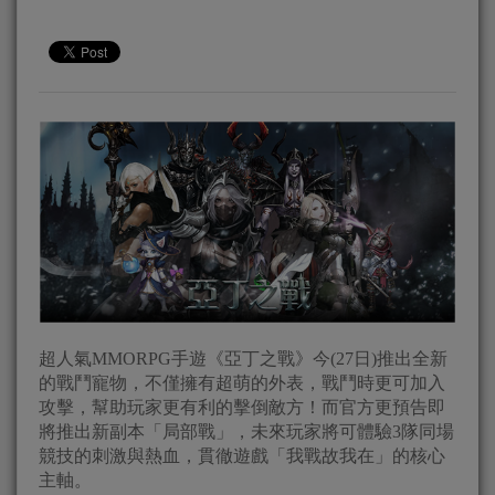
超人氣MMORPG手遊《亞丁之戰》今(27日)推出全新
的戰鬥寵物，不僅擁有超萌的外表，戰鬥時更可加入
攻擊，幫助玩家更有利的擊倒敵方！而官方更預告即
將推出新副本「局部戰」，未來玩家將可體驗3隊同場
競技的刺激與熱血，貫徹遊戲「我戰故我在」的核心
主軸。