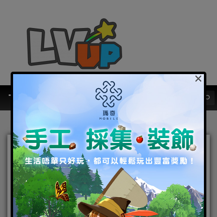
×
熱血再戰！《亞丁之戰》戰
鬥寵物登場 同步預告新副
本「局部戰」即將開戰
2017-10-30
|
Android
,
IOS
,
手機遊戲
亞丁之戰