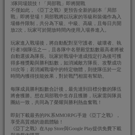
3隊同場競技！「局部戰」即將開戰
不僅如此，《亞丁之戰》更預告全新的副本「局部
戰」即將登場！局部戰將以玩家的等級和裝備作為入
場條件限制，共分為下級、中級、高級，且每日共開
放2次，玩家可於開放時間內使用入場券進入。
玩家進入戰場後，將自動配對至守護者、破壞者、執
行者3個隊伍之一，且各隊中名譽殿堂點數最高者將被
自動選拔為隊長。玩家於戰場中達成指定行為後可獲
得多種獎勵與勝利點數，如消滅敵方隊長、攻擊成功
10次等；若消滅戰場中的特定物體，則使隊伍於一定
時間內獲得技能效果，對於戰鬥相當有幫助。
每隊成員勝利點數合計後，最先達到目標分數的隊伍
將會獲勝。想在局部戰中生存且獲勝，玩家需與隊員
團結一致，共同為了榮耀與勝利熱血奮戰！
即刻下載最夯的PK系MMORPG手遊《亞丁之戰》，
享受高質感的遊戲體驗！
《亞丁之戰》在App Store與Google Play提供免費下載