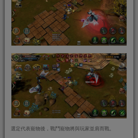
選定代表寵物後，戰鬥寵物將與玩家並肩而戰。