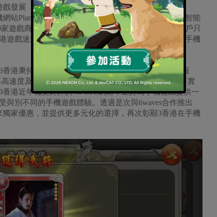
遊戲發展
Planet 3內加入大量遊戲內容，近年更成立Android智能
0家遊戲商發行，多達100款的Android平台手機遊戲，客戶只
港遊戲迷愛戴的《逐鹿三國3香港特別包》，令3香港的手機
秉持『Better at 3』的理念，致力透過不同類型的服
網絡高速度及低時延的特性，完全符合手機遊戲的需要。事實
香港近年備受好評的4G LTE網絡，正好為手機遊戲提供一
與別不同的手機遊戲體驗。透過是次與6waves合作推出
來獨家優惠，並提供更多元化的選擇，再次彰顯3香港在手機