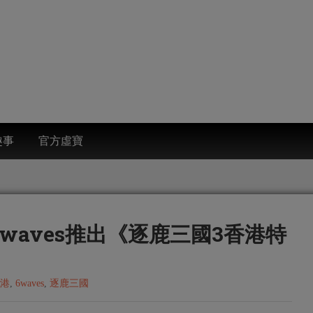
趣事
官方虛寶
waves推出《逐鹿三國3香港特
香港
,
6waves
,
逐鹿三國