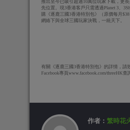
推出至今已吸引超過10萬位玩家下載，更長期佔據G
先位置。現3香港客戶只需透過Planet 3、
購《逐鹿三國3香港特別包》（原價每月$38）
網絡下與全球三國玩家決戰，一統天下。
有關《逐鹿三國3香港特別包》的詳情，請致電3香港銷
Facebook專頁www.facebook.com/threeHK
作者：
繁時花