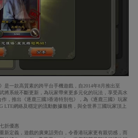
國》是一款高質素的跨平台手機遊戲，自2014年8月推出至
武將系統不斷更新，為玩家帶來更多元化的玩法，享受高水
合作，推出《逐鹿三國3香港特別包》，為《逐鹿三國》玩家
G LTE網絡及穩定的流動數據服務，與全世界三國玩家頂上
近七折優惠
重新定義，遊戲的廣東話旁白，令香港玩家更有親切感，而