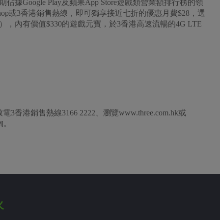
oogle Play及蘋果App Store遊戲類營業額排行榜的領
3Shop或3香港銷售熱線，即可獨享接近七折的優惠月費$28，選
，內有價值$330的遊戲元寶，於3香港高速流暢的4G LTE
售熱線3166 2222、瀏覽www.three.com.hk或
查詢。
火