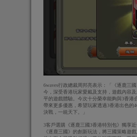
6waves行政總裁周邦亮表示：「《逐鹿三
今，深受香港玩家愛戴及支持，遊戲內容及
平的遊戲體驗。今次十分榮幸能夠與3香港
帶來更多優惠，希望玩家透過3香港出色的4
決戰，一統天下。」
3客戶選購《逐鹿三國3香港特別包》獨享
《逐鹿三國》的創新玩法，將三國策略遊戲