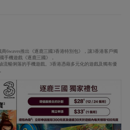
6waves推出《逐鹿三國3香港特別包》，讓3香港客戶獨
國手機遊戲《逐鹿三國》，
情體驗流暢俐落的手機遊戲。3香港憑藉多元化的遊戲及獨有優
。