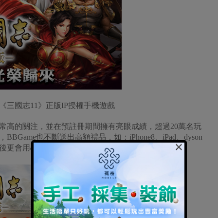
三國志11》正版IP授權手機遊戲
常高的關注，並在預註冊期間擁有亮眼成績，超過20萬名玩
ame也不斷送出高額禮品，如：iPhone8、iPad、dyson
×
後更會用心經營，絕不辜負玩家們的期待。