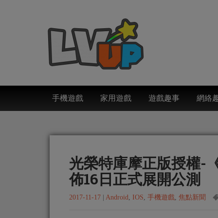
手機遊戲
家用遊戲
遊戲趣事
網絡
光榮特庫摩正版授權-
佈16日正式展開公測
2017-11-17
|
Android
,
IOS
,
手機遊戲
,
焦點新聞