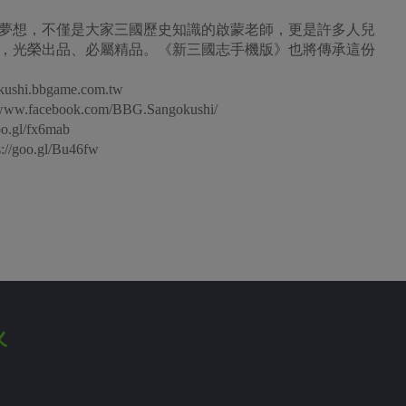
夢想，不僅是大家三國歷史知識的啟蒙老師，更是許多人兒
，光榮出品、必屬精品。《新三國志手機版》也將傳承這份
i.bbgame.com.tw
ebook.com/BBG.Sangokushi/
l/fx6mab
oo.gl/Bu46fw
火