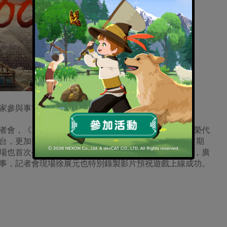
玩家參與事前登錄活動
記者會，《三國志》系列製作人－北見健及其他位日本光榮代
台，更加突顯對遊戲的重視。製作人-北見健表示，非常期
場也首次公佈由星賞娛樂拍攝，徐展元代言的電視廣告，廣
事，記者會現場徐展元也特別錄製影片預祝遊戲上線成功。