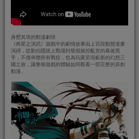
身歷其境的動漫劇情
《將星之演武》遊戲中的劇情故事由上百段動態漫畫
演繹，從劉伯隱踏上戰場到發掘操控亂世的幕後黑
手，不僅串聯所有戰役，也為玩家呈現嶄新的幻想三
國之旅，讓整個遊戲的體驗如同觀看一部完整的原創
動漫。