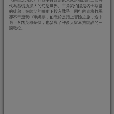
《將星之演武》的故事背景是以大家所熟悉的三國時
代為基礎所擴大的幻想世界。主角劉伯隱是名士蔡邕
的徒弟，在師父的吩咐下投入戰爭，同行的青梅竹馬
卻不幸遭黃巾軍綁票，伯隱於是踏上冒險之旅，途中
遇上各路英雄豪傑，也參與了許多大家耳熟能詳的三
國戰役。