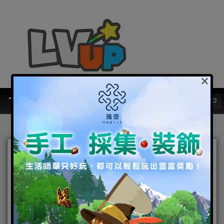
×
雲集天下英傑 動漫幻想RTS
手遊《將星之演武》即將登
陸香港
2018-01-16
|
Android
,
IOS
,
手機遊戲
將星之演武