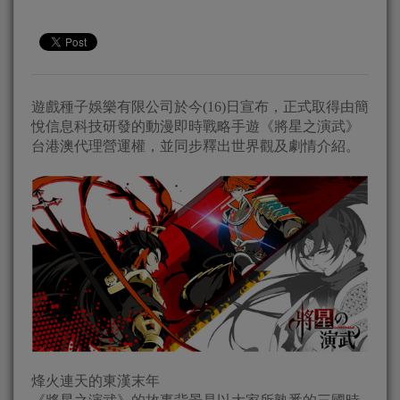
遊戲種子娛樂有限公司於今(16)日宣布，正式取得由簡
悅信息科技研發的動漫即時戰略手遊《將星之演武》
台港澳代理營運權，並同步釋出世界觀及劇情介紹。
烽火連天的東漢末年