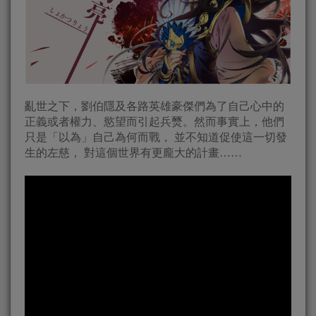
亂世之下，劉伯隱及各路英雄豪傑們為了自己心中的
正義或者權力、慾望而引起兵燹。然而事實上，他們
只是「以為」自己為何而戰， 並不知道促使這一切發
生的左慈， 對這個世界有更龐大的計畫……