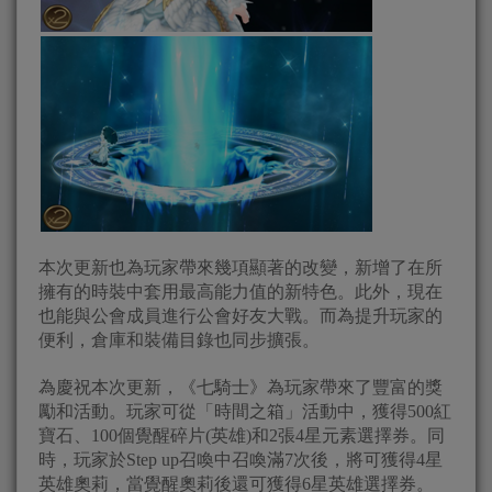
本次更新也為玩家帶來幾項顯著的改變，新增了在所
擁有的時裝中套用最高能力值的新特色。此外，現在
也能與公會成員進行公會好友大戰。而為提升玩家的
便利，倉庫和裝備目錄也同步擴張。
為慶祝本次更新，《七騎士》為玩家帶來了豐富的獎
勵和活動。玩家可從「時間之箱」活動中，獲得500紅
寶石、100個覺醒碎片(英雄)和2張4星元素選擇券。同
時，玩家於Step up召喚中召喚滿7次後，將可獲得4星
英雄奧莉，當覺醒奧莉後還可獲得6星英雄選擇券。