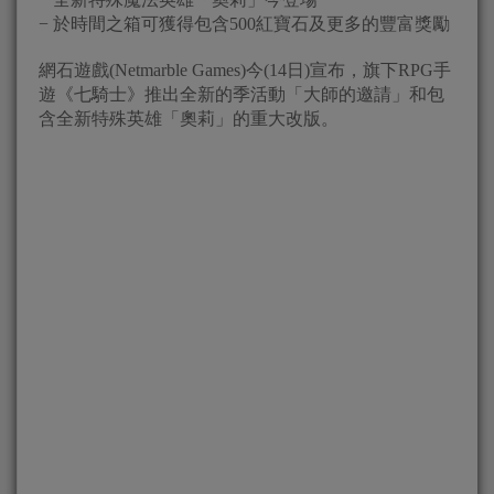
− 於時間之箱可獲得包含500紅寶石及更多的豐富獎勵
網石遊戲(Netmarble Games)今(14日)宣布，旗下RPG手
遊《七騎士》推出全新的季活動「大師的邀請」和包
含全新特殊英雄「奧莉」的重大改版。