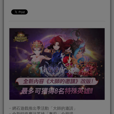
− 網石遊戲推出季活動「大師的邀請」
− 全新特殊魔法英雄「奧莉」今登場