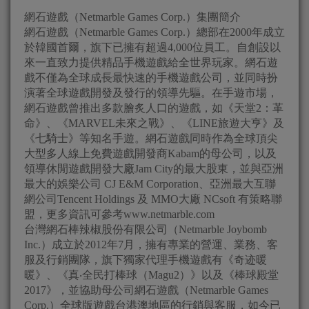
網石遊戲（Netmarble Games Corp.）集團簡介
網石遊戲（Netmarble Games Corp.）總部在2000年成立
於韓國首爾，旗下已擁有超過4,000位員工。自創設以
來一直致力提供精品手機遊戲給全世界玩家。網石遊
戲不僅為全球成長最快速的手機遊戲公司，並同時扮
演著全球遊戲開發及發行的領導先驅。在手遊市場，
網石遊戲曾推出多款膾炙人口的遊戲，如《天堂2：革
命》、《MARVEL未來之戰》、《LINE旅遊大亨》及
《七騎士》等知名手遊。網石遊戲同時作為全球頂尖
大型多人線上免費遊戲開發商Kabam的母公司，以及
領導休閒遊戲開發大廠Jam City的最大股東，並與亞洲
最大的娛樂公司 CJ E&M Corporation、亞洲最大互聯
網公司Tencent Holdings 及 MMO大廠 NCsoft 有策略聯
盟，更多資訊可參考www.netmarble.com
台灣網石棒辣椒股份有限公司（Netmarble Joybomb
Inc.）成立於2012年7月，擁有專業的營運、業務、客
服及行銷團隊，旗下獨家代理手機遊戲有《奇迹暖
暖》、《真‧全民打棒球（Magu2）》以及《棒球殿堂
2017》，並協助母公司網石遊戲（Netmarble Games
Corp.）全球版遊戲台港澳地區的行銷與客服，如今已