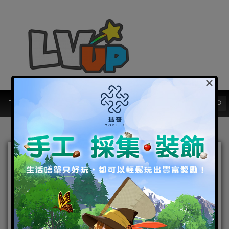
×
網石遊戲旗下RPG手遊《七
騎士》推出「大師的邀請」
和重大更新
2018-02-21
|
Android
,
IOS
,
手機遊戲
七騎士