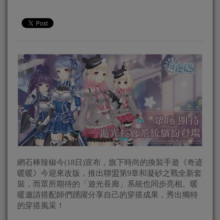
網石棒辣椒今(18日)宣布，旗下時尚的換裝手遊《奇迹
暖暖》今迎來改版，推出聯盟第9章和凝砂之戰全新套
裝，而眾所期待的「遊光長廊」系統也同步亮相。暖
暖邀請搭配師們踴躍分享自己的穿搭成果，秀出獨特
的穿搭風采！