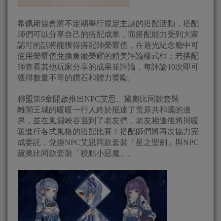
希佩斯協會將不定期舉行規定主題的搭配活動，搭配
師們可以分享自己的搭配成果，而搭配能力受到大家
認可的話將能獲得搭配師榮耀值，在遊光紀念廳中可
使用榮耀值兌換象徵榮耀的精美評論樣式框；若搭配
師查看其他玩家分享的成果並評論，每評論10次即可
獲得數量不等的鑽石和體力獎勵。
聯盟第9章開啟推出NPC艾思、黛奧比同款套裝
離開王城的暖暖一行人終於抵達了荒原共和國的邊
界，並在風淵峽谷遇到了老友們，老友相逢後將與暖
暖進行各式風格的搭配比賽！搭配師們將再次協力完
成委託，兌換NPC艾思同款套裝「星之聖劍」與NPC
黛奧比同款套裝「狡黠小惡魔」。