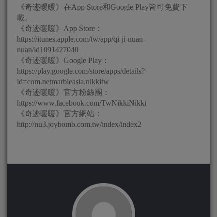
《奇迹暖暖》在App Store和Google Play皆可免費下
載。
《奇迹暖暖》App Store：
https://itunes.apple.com/tw/app/qi-ji-nuan-
nuan/id1091427040
《奇迹暖暖》Google Play：
https://play.google.com/store/apps/details?
id=com.netmarbleasia.nikkitw
《奇迹暖暖》官方粉絲團：
https://www.facebook.com/TwNikkiNikki
《奇迹暖暖》官方網站：
http://nu3.joybomb.com.tw/index/index2