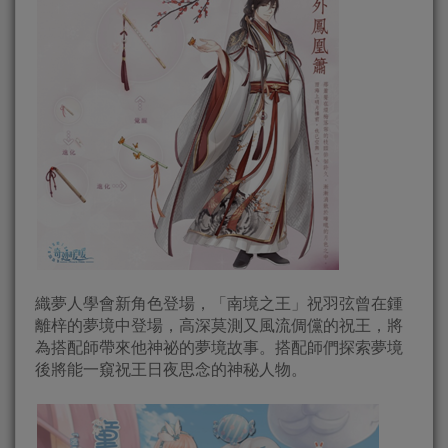
織夢人學會新角色登場，「南境之王」祝羽弦曾在鍾
離梓的夢境中登場，高深莫測又風流倜儻的祝王，將
為搭配師帶來他神祕的夢境故事。搭配師們探索夢境
後將能一窺祝王日夜思念的神秘人物。