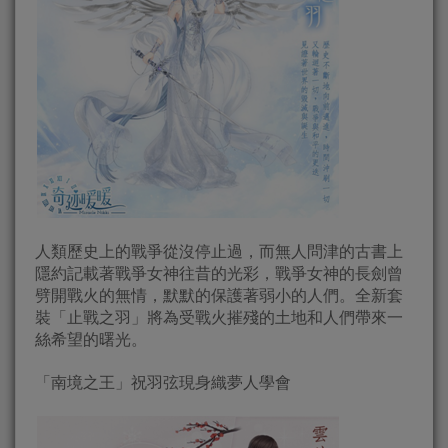
人類歷史上的戰爭從沒停止過，而無人問津的古書上
隱約記載著戰爭女神往昔的光彩，戰爭女神的長劍曾
劈開戰火的無情，默默的保護著弱小的人們。全新套
裝「止戰之羽」將為受戰火摧殘的土地和人們帶來一
絲希望的曙光。
「南境之王」祝羽弦現身織夢人學會