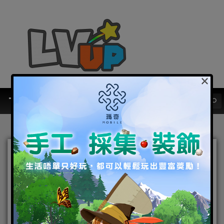
×
自由展示穿搭！《奇迹暖
暖》新系統「遊光長廊」登
場
2018-04-18
|
Android
,
IOS
,
手機遊戲
,
焦點新聞
奇迹暖暖