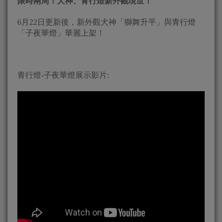
限時兩周！
犬神、青行燈新外觀現世！
6月22日更新後，新外觀犬神「獅舞升平」與青行燈
「子夜華燈」華麗上架！
青行燈-子夜華燈展示影片: