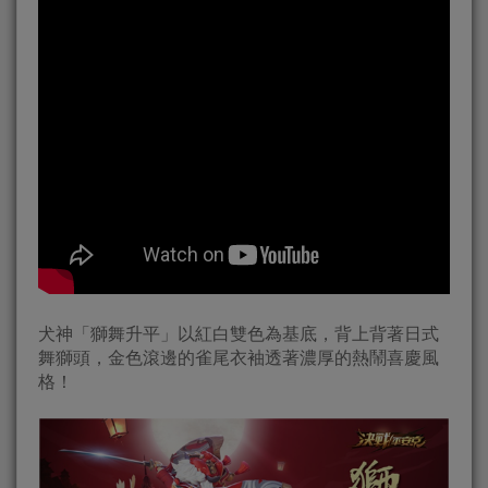
犬神「獅舞升平」以紅白雙色為基底，背上背著日式
舞獅頭，金色滾邊的雀尾衣袖透著濃厚的熱鬧喜慶風
格！