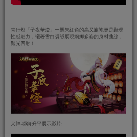
青行燈「子夜華燈」一襲朱紅色的高叉旗袍更是顯現
性感魅力，襯著雪白裘绒展現婀娜多姿的身材曲線，
豔光四射！
犬神-獅舞升平展示影片: