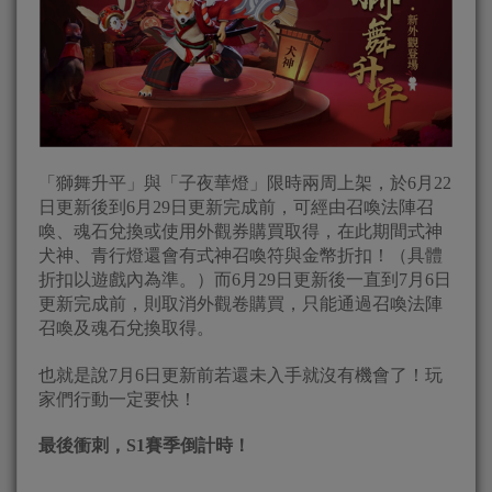
「獅舞升平」與「子夜華燈」限時兩周上架，於6月22
日更新後到6月29日更新完成前，可經由召喚法陣召
喚、魂石兌換或使用外觀券購買取得，在此期間式神
犬神、青行燈還會有式神召喚符與金幣折扣！（具體
折扣以遊戲內為準。）而6月29日更新後一直到7月6日
更新完成前，則取消外觀卷購買，只能通過召喚法陣
召喚及魂石兌換取得。
也就是說7月6日更新前若還未入手就沒有機會了！玩
家們行動一定要快！
最後衝刺，S1賽季倒計時！