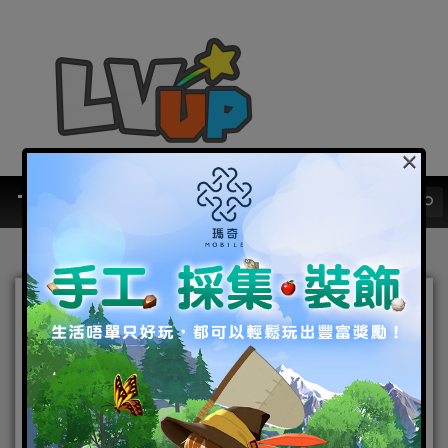
×
黃泉孤寂《決戰！平安京》
彼岸花現身，犬神、青行燈
限時二周新特典造型華麗登
場！