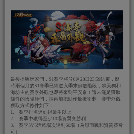
最後提醒玩家們，S1賽季將於6月28日23:59結束，歷
時兩個月的S1賽季已經進入季末倒數階段，鴉天狗和
海坊主的賽季外觀也即將來到平安京！還未滿足獲取
條件的陰陽師們，請再加把勁作最後衝刺！賽季外觀
獲取方式條件如下：
1. 賽季排名達到得業生以上
2. 賽季中獲得至少10場資質賽勝利
3. 賽季5V5活躍場次達到60場（為崽而戰和資質賽皆
可）