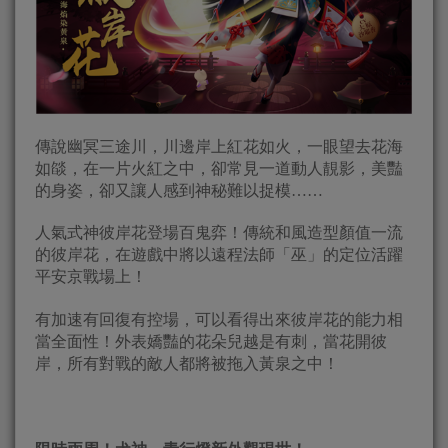
傳說幽冥三途川，川邊岸上紅花如火，一眼望去花海
如燄，在一片火紅之中，卻常見一道動人靚影，美豔
的身姿，卻又讓人感到神秘難以捉模……
人氣式神彼岸花登場百鬼弈！傳統和風造型顏值一流
的彼岸花，在遊戲中將以遠程法師「巫」的定位活躍
平安京戰場上！
有加速有回復有控場，可以看得出來彼岸花的能力相
當全面性！外表嬌豔的花朵兒越是有刺，當花開彼
岸，所有對戰的敵人都將被拖入黃泉之中！