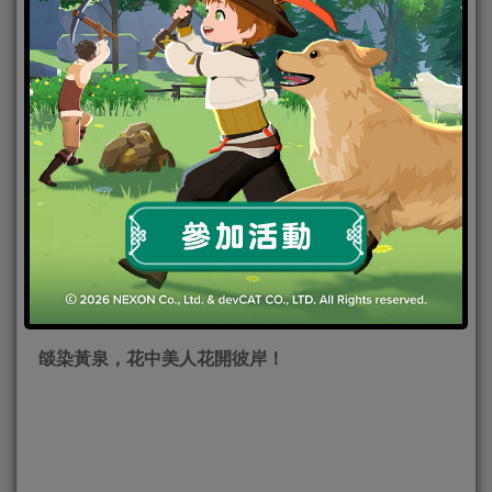
2018-06-25
|
Android
,
IOS
,
手機遊戲
,
焦點新聞
決戰！平
安京
《決戰！平安京》新一波的更新又來了！這次即將登
場的是美麗的御姐式神彼岸花（巫），將舞動來自黃
泉的花海，決勝平安京戰場！另外更新後，犬神與青
行燈的新造型也將限時登場！各位玩家請一定要把握
機會啊！
燄染黃泉，花中美人花開彼岸！