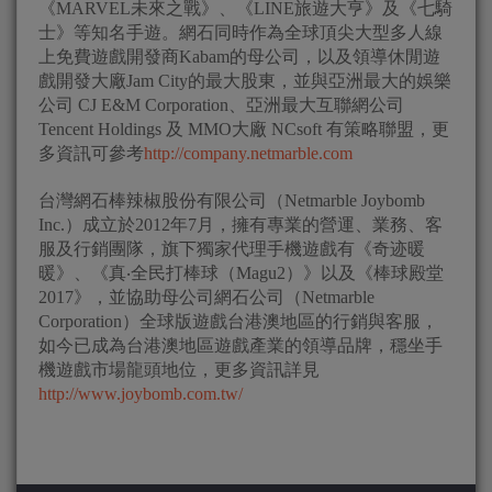
《MARVEL未來之戰》、《LINE旅遊大亨》及《七騎
士》等知名手遊。網石同時作為全球頂尖大型多人線
上免費遊戲開發商Kabam的母公司，以及領導休閒遊
戲開發大廠Jam City的最大股東，並與亞洲最大的娛樂
公司 CJ E&M Corporation、亞洲最大互聯網公司
Tencent Holdings 及 MMO大廠 NCsoft 有策略聯盟，更
多資訊可參考
http://company.netmarble.com
台灣網石棒辣椒股份有限公司（Netmarble Joybomb
Inc.）成立於2012年7月，擁有專業的營運、業務、客
服及行銷團隊，旗下獨家代理手機遊戲有《奇迹暖
暖》、《真‧全民打棒球（Magu2）》以及《棒球殿堂
2017》，並協助母公司網石公司（Netmarble
Corporation）全球版遊戲台港澳地區的行銷與客服，
如今已成為台港澳地區遊戲產業的領導品牌，穩坐手
機遊戲市場龍頭地位，更多資訊詳見
http://www.joybomb.com.tw/