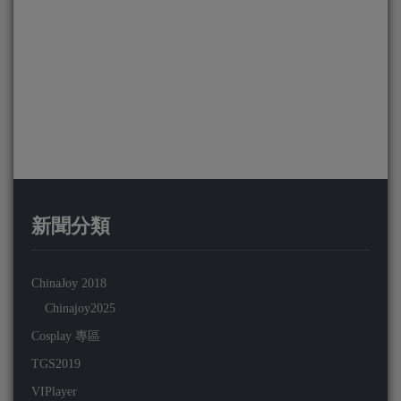
新聞分類
ChinaJoy 2018
Chinajoy2025
Cosplay 專區
TGS2019
VIPlayer