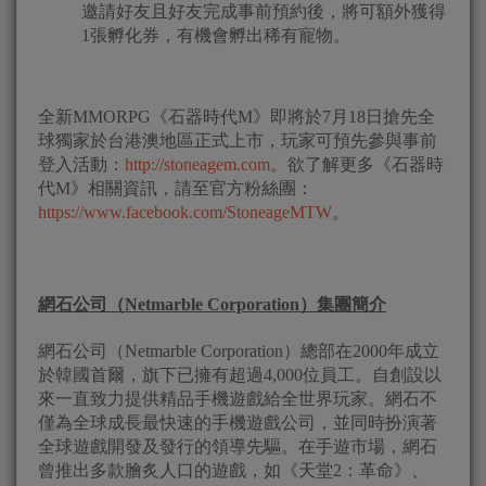
邀請好友且好友完成事前預約後，將可額外獲得
1張孵化券，有機會孵出稀有寵物。
全新MMORPG《石器時代M》即將於7月18日搶先全
球獨家於台港澳地區正式上市，玩家可預先參與事前
登入活動：
http://stoneagem.com
。欲了解更多《石器時
代M》相關資訊，請至官方粉絲團：
https://www.facebook.com/StoneageMTW
。
網石公司（
Netmarble Corporation
）集團簡介
網石公司（Netmarble Corporation）總部在2000年成立
於韓國首爾，旗下已擁有超過4,000位員工。自創設以
來一直致力提供精品手機遊戲給全世界玩家。網石不
僅為全球成長最快速的手機遊戲公司，並同時扮演著
全球遊戲開發及發行的領導先驅。在手遊市場，網石
曾推出多款膾炙人口的遊戲，如《天堂2：革命》、