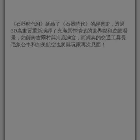
《石器時代M》延續了《石器時代》的經典IP，透過
3D高畫質重新演繹了充滿原作情懷的世界觀和遊戲場
景，如薩姆吉爾村與海底洞窟，而經典的交通工具長
毛象公車和加美航空也將與玩家再次見面！