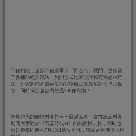
不僅如此，遊戲不僅繼承了「回合制」戰鬥，更保留
了多種的經典玩法，如開放式地圖設計和寵物騎乘玩
法，玩家將能和最喜愛的寵物自由的在尼斯大陸上探
險，同時捕捉遊戲內超過300種寵物！
為期10天的刪檔封測於今日圓滿落幕，官方感謝封測
期間大家對於《石器時代M》的熱愛與支持，同時也
預告遊戲即將在7月18日搶先全球，獨家於台港澳地區