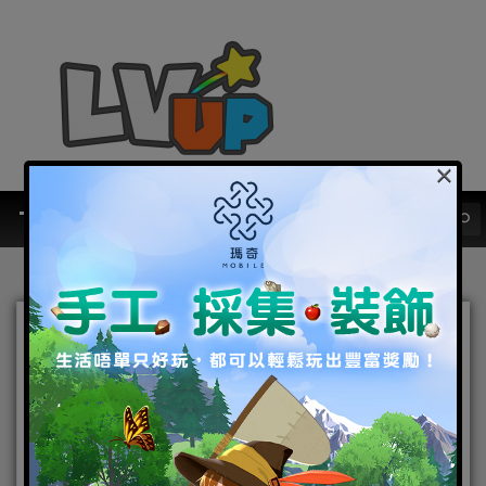
×
全球首發！《石器時代M》7
月18日將於台港澳地區獨家
上市
2018-07-02
|
Android
,
IOS
,
手機遊戲
,
焦點新聞
石器時代
M