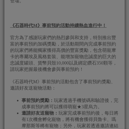
登場。
《石器時代
M
》事前預約活動持續熱血進行中！
官方為了感謝玩家們的熱烈參與和支持，特別推出豐
富的事前預約加碼獎勵，於活動期間內完成事前預約
的玩家們將能獨家獲得高價的豐富獎勵，包含萌寵摩
卡的專屬埃及風格套裝、能增加寵物忠誠度的巨大的
忠誠度罐頭、貨幣貝殼10,000以及綁定鑽石350顆等，
請玩家把握最後機會參與事前預約！
《石器時代M》事前預約活動包含了事前預約獎勵、
邀請好友送寵物活動：
事前預約獎勵：
玩家透過手機號碼和驗證後，完
成事前預約將可以獲得萌寵★3星烏力。
邀請好友送寵物：
玩家完成事前預約後，每日將
有1次機會孵化寵物，將有機會獲得貝魯卡、瑪
摩那斯等稀有寵物；另外，玩家若透過邀請連結