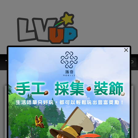
×
《鐵之王座：Iron
Throne》推出能共同暢玩的
「聯盟殊死戰」新模式
2018-07-16
|
Android
,
IOS
,
手機遊戲
鐵之王座：Iron
Thron