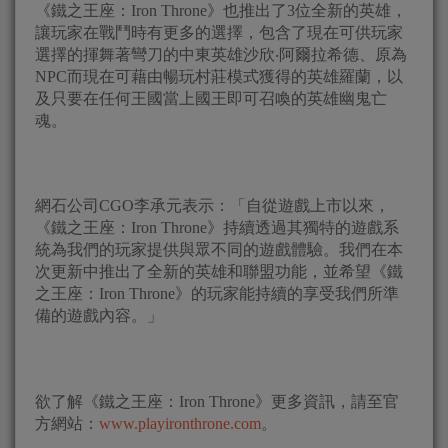
《鐵之王座：Iron Throne》也推出了3位全新的英雄，
讓玩家在戰鬥時有更多的選擇，包含了現在可供玩家
選擇的揮舞著彎刀的中東英雄沙欣‧阿爾拉希德、原為
NPC而現在可藉由暢玩村莊模式獲得的英雄羅蘭，以
及只要在任何王國當上國王即可召喚的英雄幽鬼亡
魂。
網石公司CGO李承元表示：「自從遊戲上市以來，
《鐵之王座：Iron Throne》持續透過其獨特的遊戲系
統為我們的玩家提供與眾不同的遊戲體驗。我們在本
次更新中推出了全新的英雄和聯盟功能，並希望《鐵
之王座：Iron Throne》的玩家能持續的享受我們所準
備的遊戲內容。」
欲了解《鐵之王座：Iron Throne》更多資訊，請至官
方網站：
www.playironthrone.com
。