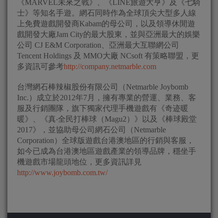
《MARVEL未來之戰》、《LINE旅遊大亨》及《七騎
士》等知名手遊。網石同時作為全球頂尖大型多人線
上免費遊戲開發商Kabam的母公司，以及領導休閒遊
戲開發大廠Jam City的最大股東，並與亞洲最大的娛樂
公司 CJ E&M Corporation、亞洲最大互聯網公司
Tencent Holdings 及 MMO大廠 NCsoft 有策略聯盟，更
多資訊可參考
http://company.netmarble.com
台灣網石棒辣椒股份有限公司（Netmarble Joybomb
Inc.）成立於2012年7月，擁有專業的營運、業務、客
服及行銷團隊，旗下獨家代理手機遊戲有《奇迹暖
暖》、《真‧全民打棒球（Magu2）》以及《棒球殿堂
2017》，並協助母公司網石公司（Netmarble
Corporation）全球版遊戲台港澳地區的行銷與客服，
如今已成為台港澳地區遊戲產業的領導品牌，穩坐手
機遊戲市場龍頭地位，更多資訊詳見
http://www.joybomb.com.tw/