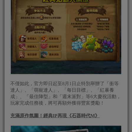
不僅如此，官方即日起至8月1日止特別舉辦了「衝等
達人」、「萌寵達人」、「每日目標」、「紅暴養
成」、「最佳陣型」和「週末派對」等6大慶祝活動，
玩家完成任務後，將可再額外獲得豐富獎勵！
充滿原作氛圍！經典
IP
再現《石器時代
M
》