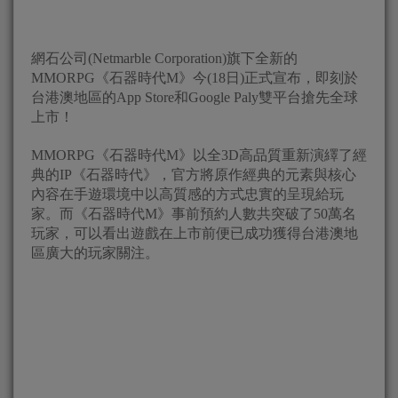
網石公司(Netmarble Corporation)旗下全新的
MMORPG《石器時代M》今(18日)正式宣布，即刻於
台港澳地區的App Store和Google Paly雙平台搶先全球
上市！
MMORPG《石器時代M》以全3D高品質重新演繹了經
典的IP《石器時代》，官方將原作經典的元素與核心
內容在手遊環境中以高質感的方式忠實的呈現給玩
家。而《石器時代M》事前預約人數共突破了50萬名
玩家，可以看出遊戲在上市前便已成功獲得台港澳地
區廣大的玩家關注。