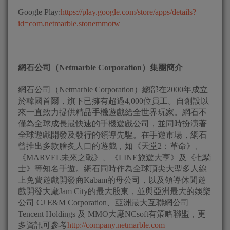
Google Play:
https://play.google.com/store/apps/details?
id=com.netmarble.stonemmotw
網石公司（
Netmarble Corporation
）集團簡介
網石公司（Netmarble Corporation）總部在2000年成立
於韓國首爾，旗下已擁有超過4,000位員工。自創設以
來一直致力提供精品手機遊戲給全世界玩家。網石不
僅為全球成長最快速的手機遊戲公司，並同時扮演著
全球遊戲開發及發行的領導先驅。在手遊市場，網石
曾推出多款膾炙人口的遊戲，如《天堂2：革命》、
《MARVEL未來之戰》、《LINE旅遊大亨》及《七騎
士》等知名手遊。網石同時作為全球頂尖大型多人線
上免費遊戲開發商Kabam的母公司，以及領導休閒遊
戲開發大廠Jam City的最大股東，並與亞洲最大的娛樂
公司 CJ E&M Corporation、亞洲最大互聯網公司
Tencent Holdings 及 MMO大廠NCsoft有策略聯盟，更
多資訊可參考
http://company.netmarble.com