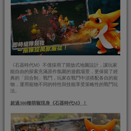
《石器時代M》不僅採用了開放式地圖設計，讓玩家
能自由的探索充滿原作氛圍的遊戲場景，更保留了經
典的「回合制」戰鬥，玩家在戰鬥中須搭配各自的寵
物，運用寵物不同的特性與技能享受策略性的戰鬥玩
法。
超過
300
種萌寵現身《石器時代
M
》！