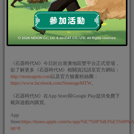
而全新的「結婚系統」也在遊戲中登場，藉由送花給
暗戀對象能累積彼此的好感度，告白成為情侶且達成
特定條件後，玩家便可和心愛的人共同完成結婚任
務、申請結婚，廣邀親朋好友參加婚禮，完成重要的
終身大事！
《石器時代M》今日於台港澳地區雙平台正式登場，
欲了解更多《石器時代M》相關資訊請至官方網站：
http://stoneagem.com
以及官方臉書粉絲團：
https://www.facebook.com/StoneageMTW
。
《石器時代M》在App Store與Google Play提供免費下
載與遊戲內購買。
App
Store:
https://itunes.apple.com/tw/app/%E7%9F%B3%E5%
mt=8