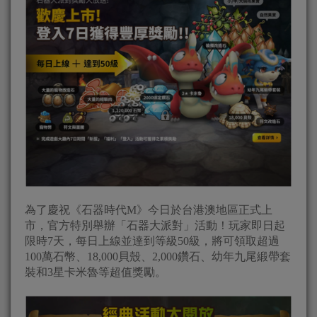
為了慶祝《石器時代M》今日於台港澳地區正式上
市，官方特別舉辦「石器大派對」活動！玩家即日起
限時7天，每日上線並達到等級50級，將可領取超過
100萬石幣、18,000貝殼、2,000鑽石、幼年九尾緞帶套
裝和3星卡米魯等超值獎勵。