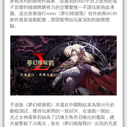
夢戰系列的御用作曲家，從最初的MD平台上使用的電
子音樂到後續鏗鏘有力的交響樂無一不讓玩家熱血沸
騰。這次岩垂德行remix《夢幻模擬戰》前作經典BGM
創作最新遊戲配樂，期望能帶給玩家深刻的聽覺體
驗。
手遊版《夢幻模擬戰》本週在中國剛結束為期10天的
刪檔測試，獲得玩家間的一致好評。在遊戲一開始，
光之女神露希莉絲為了試煉主角所召喚出的魔龍，總
共被擊殺了20萬次，曾在《夢幻模擬戰II》出現的兄貴