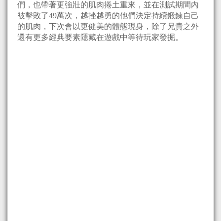
們，也帶著更強壯的肌肉捲土重來，並在測試期間內
被擊敗了49萬次，越挫越勇的他們決定持續鍛鍊自己
的肌肉，下次會以更健美的體態現身，除了兄貴之外
還有更多經典要素隱藏在遊戲中等待玩家發掘。