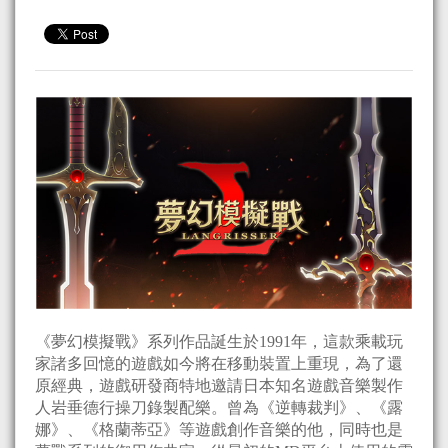
《夢幻模擬戰》系列作品誕生於1991年，這款乘載玩
家諸多回憶的遊戲如今將在移動裝置上重現，為了還
原經典，遊戲研發商特地邀請日本知名遊戲音樂製作
人岩垂德行操刀錄製配樂。曾為《逆轉裁判》、《露
娜》、《格蘭蒂亞》等遊戲創作音樂的他，同時也是