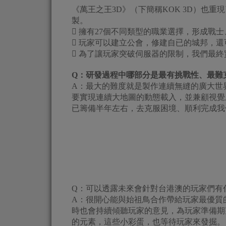
《萬王之王3D》（下簡稱KOK 3D）也
製。
 擁有27個不同類型的職業選擇，形成戰
 玩家可以建立公會，修建自已的城邦，
 為了讓玩家突破伺服器的限制，我們最
Q：研發過程中哪部分是最有挑戰性、最難
A：最大的難度就是製作連續無縫的廣大世
要實現連續大地圖的動態載入，並兼顧視覺
已籌備半年左右，去克服困境、順利完成我
Q：可以透露未來會針對台港澳的玩家們有
A：很開心能與始祖鳥合作帶給玩家最優質
時也會持續傾聽玩家的意見，為玩家準備期
的元素，這些小彩蛋，也等待玩家來發掘。