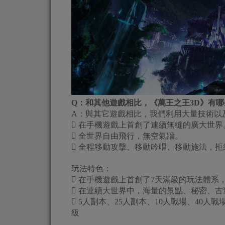
Q：和其他遊戲相比，《萬王之王3D》有
A：與其它遊戲相比，我們利用大量技術以
 在手機遊戲上首創了連續無縫的廣大世界
 全世界自由飛行，無空氣牆。
 全程移動攻擊、移動吟唱、移動施法，
玩法特色：
 在手機遊戲上首創了7天滿級的玩法體系
 在連續大世界中，海量的景點、秘密、
 5人副本、25人副本、10人戰場、40
級