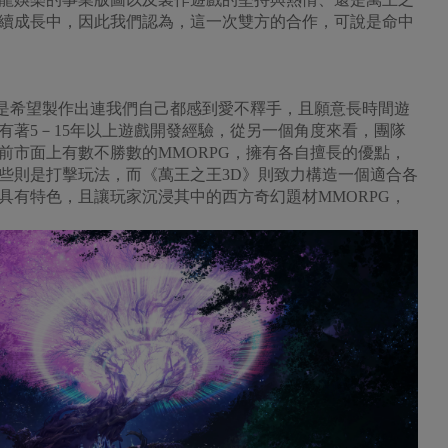
續成長中，因此我們認為，這一次雙方的合作，可說是命中
是希望製作出連我們自己都感到愛不釋手，且願意長時間遊
有著5－15年以上遊戲開發經驗，從另一個角度來看，團隊
目前市面上有數不勝數的MMORPG，擁有各自擅長的優點，
些則是打擊玩法，而《萬王之王3D》則致力構造一個適合各
具有特色，且讓玩家沉浸其中的西方奇幻題材MMORPG，