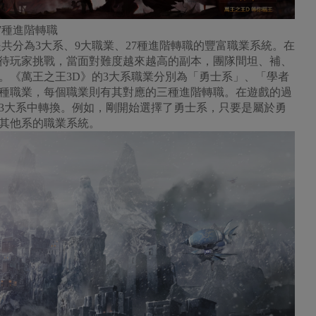
7種進階轉職
共分為3大系、9大職業、27種進階轉職的豐富職業系統。在
待玩家挑戰，當面對難度越來越高的副本，團隊間坦、補、
。《萬王之王3D》的3大系職業分別為「勇士系」、「學者
種職業，每個職業則有其對應的三種進階轉職。在遊戲的過
3大系中轉換。例如，剛開始選擇了勇士系，只要是屬於勇
其他系的職業系統。