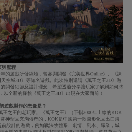
衷與歷程
年的遊戲研發經驗，曾參與開發《完美世界Online》、《誅
及《九州天空城3D》等知名遊戲。此次特別邀請《萬王之王3D》遊
》的開發細節及設計理念，希望透過分享讓玩家了解到如何將
合，以全新的樣貌《萬王之王3D》出現在大家面前！
最初遊戲製作的想像是？
王之王的老玩家。《萬王之王》（下指2000年上線的KOK
非常神聖且充滿傳奇的，KOK是中國第一款圖形化且出口海
量超前設計的遊戲，例如戰法牧體系、劇情、副本、職業，城
龍娛樂的事業版圖以及製作遊戲的堅持與熱情、還是萬王之