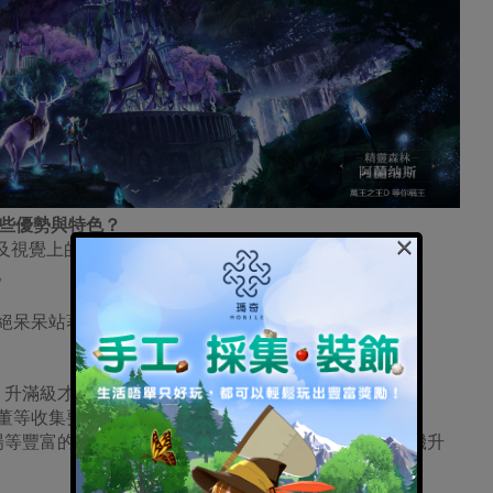
哪些優勢與特色？
×
及視覺上的表現，開創獨有的特色。
。
拒絕呆呆站著打怪。
，升滿級才是新起點。
古董等收集要素，等待您去發現。
人戰場等豐富的隊伍團隊玩法供玩家體驗，不再是簡單的掛機升