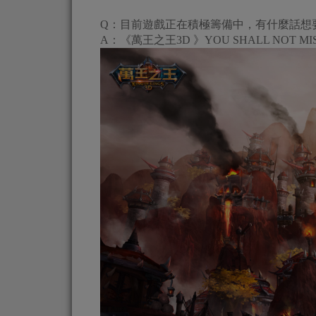
Q：目前遊戲正在積極籌備中，有什麼話想
A：《萬王之王3D 》YOU SHALL NOT MI