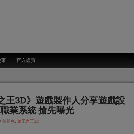
趣事
官方虛寶
王之王3D》遊戲製作人分享遊戲設
職業系統 搶先曝光
始祖鳥
,
萬王之王3D