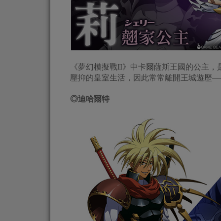
《夢幻模擬戰II》中卡爾薩斯王國的公主
壓抑的皇室生活，因此常常離開王城遊歷─
◎
迪哈爾特