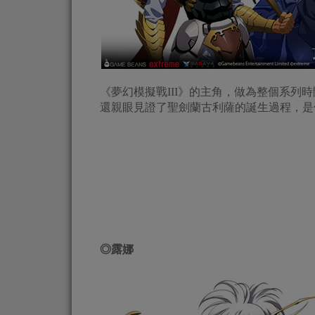
《夢幻模擬戰III》的主角，做為整個系列
還親眼見證了聖劍蘭古利薩的誕生過程，是
◎
露娜