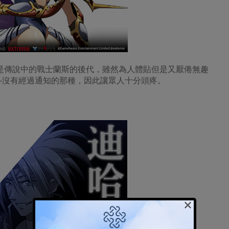
，是傳說中的戰士蘭斯的後代，雖然為人體貼但是又厭倦無趣
─沒有經過通知的那種，因此讓眾人十分頭疼。
×