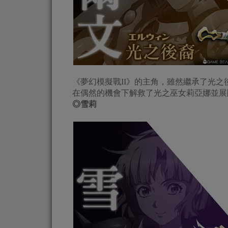
《夢幻模擬戰II》的主角，雖然繼承了光
在偶然的機會下解救了光之巫女莉亞娜並展
◎
雪莉