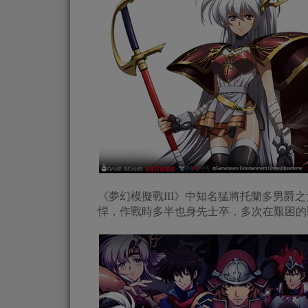
《夢幻模擬戰III》中知名猛將托蘭多男爵
悍，作戰時多半也身先士卒，多次在艱困的