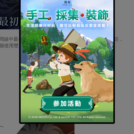
時間線中最早出現的勇者，在國家沉淪之時承擔了復國重任，
個使用雙刀流的豪爽騎士。