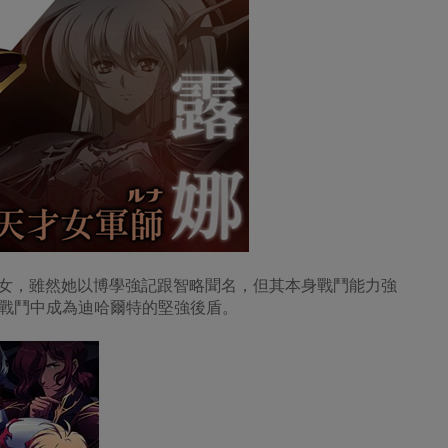
之女，雖然她以博學強記跟智略聞名，但其本身戰鬥能力強
戰鬥中成為迪哈爾特的堅強後盾。