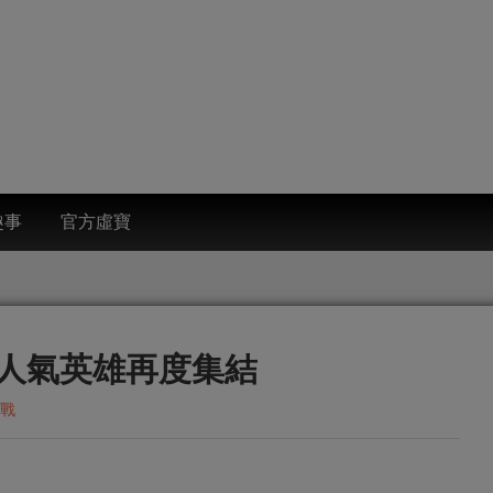
趣事
官方虛寶
人氣英雄再度集結
戰