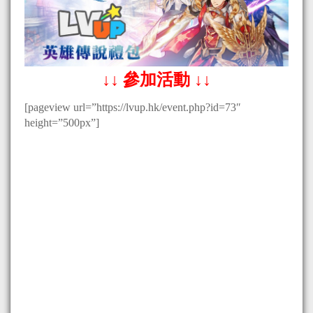
↓↓ 參加活動 ↓↓
[pageview url=”https://lvup.hk/event.php?id=73″
height=”500px”]