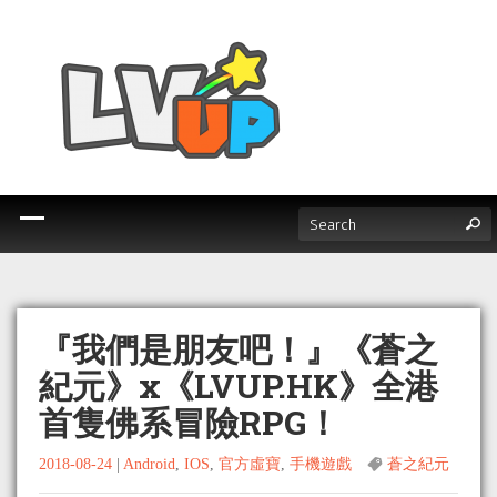
『我們是朋友吧！』《蒼之
紀元》x《LVUP.HK》全港
首隻佛系冒險RPG！
2018-08-24
|
Android
,
IOS
,
官方虛寶
,
手機遊戲
蒼之紀元