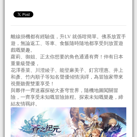
離線掛機都有經驗值，升LV 就係咁簡單。佛系放置手
遊，無論返工、等車、食飯隨時隨地都享受到放置遊
戲嘅樂趣。
蘿莉、御姐、正太你想要的角色通通有齊！仲有日本
重量級聲優，
花澤香菜、川澄綾子、能登麻美子、釘宮理惠、井上
和彥、竹內順子等知名聲優傾情演繹，為冒險家帶來
視覺聽覺雙重享受！
與夥伴一齊迷霧探秘大蒼穹世界，隨機地圖闖關冒
險，一齊享受未知嘅冒險旅程。探索未知嘅樂趣，締
結友情羈絆。