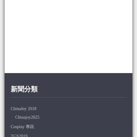
新聞分類
ChinaJoy 2018
Chinajoy2025
Cosplay 專區
TGS2019