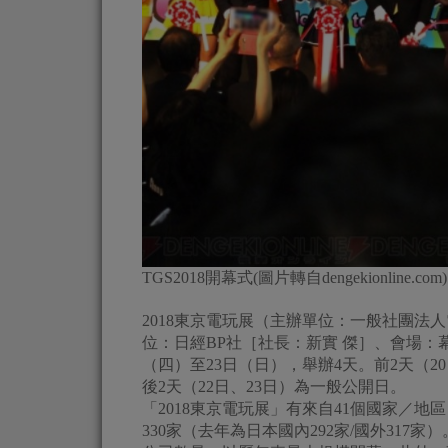
TGS2018開幕式(圖片轉自dengekionline.com)
2018東京電玩展（主辦單位：一般社團法
位：日經BP社［社長：新實 傑］、會場：幕張
（四）至23日（日），舉辦4天。前2天（
後2天（22日、23日）為一般公開日。
「2018東京電玩展」有來自41個國家／地
330家（去年為日本國內292家/國外31