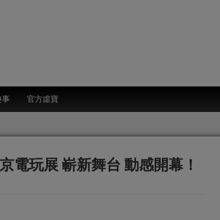
趣事
官方虛寶
18東京電玩展 嶄新舞台 動感開幕！