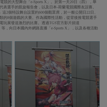
競的大型舞台「e-Sports X」。於第一天20日（四），舉
本代表選手的凱旋報告會，以及日本-荷蘭電競國際友誼賽。
AGE」這2個特設舞台設置約600個觀眾席，於一般公開日22日、
種類的8個遊戲的大賽。作為國際性活動，從背後推電競選手
電玩展發送激烈的比賽。透過TGS官方影片頻道
 TV」等，向日本國內外網路直播「e-Sports X」，以及各種活動