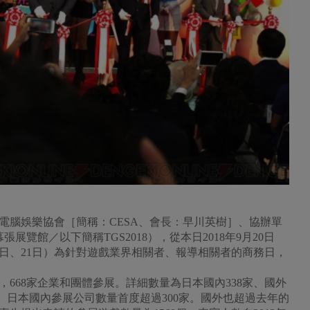
人電腦娛樂協會［簡稱：CESA、會長：早川英樹］、協辦單
展覽館／以下簡稱TGS2018），從本日2018年9月20日
20日、21日）為針對遊戲業界相關者、報導相關者的商務日，
區，668家企業和團體參展。詳細數量為日本國內338家、國外
7家）。日本國內參展公司數量首度超過300家。國外也超過去年的