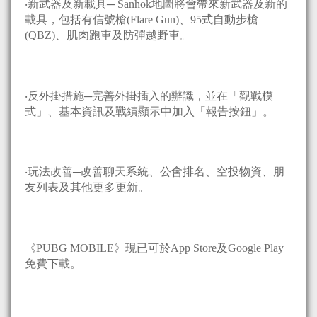
‧新武器及新載具─ Sanhok地圖將會帶來新武器及新的
載具，包括有信號槍(Flare Gun)、95式自動步槍
(QBZ)、肌肉跑車及防彈越野車。
‧反外掛措施─完善外掛插入的辦識，並在「觀戰模
式」、基本資訊及戰績顯示中加入「報告按鈕」。
‧玩法改善─改善聊天系統、公會排名、空投物資、朋
友列表及其他更多更新。
《PUBG MOBILE》現已可於App Store及Google Play
免費下載。