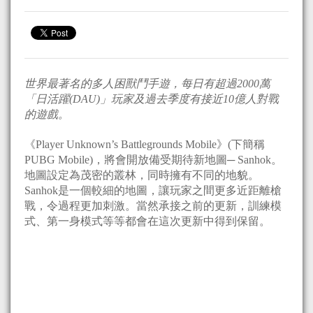
世界最著名的多人困獸鬥手遊，每日有超過
2000
萬
「日活躍
(DAU)
」玩家及過去季度有接近
10
億人對戰
的遊戲。
《Player Unknown’s Battlegrounds Mobile》(下簡稱
PUBG Mobile)，將會開放備受期待新地圖─ Sanhok。
地圖設定為茂密的叢林，同時擁有不同的地貌。
Sanhok是一個較細的地圖，讓玩家之間更多近距離槍
戰，令過程更加刺激。當然承接之前的更新，訓練模
式、第一身模式等等都會在這次更新中得到保留。