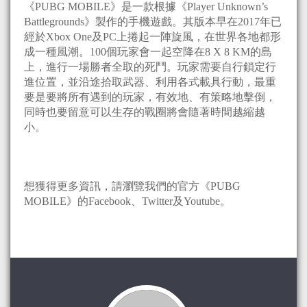
《PUBG MOBILE》是一款根據《Player Unknown’s
Battlegrounds》製作的手機遊戲。其版本早在2017年已
經於Xbox One及PC上捲起一陣旋風，在世界各地都形
成一種風潮。100個玩家會一起空降在8 X 8 KM的島
上，進行一場勝者全取的死鬥。玩家需要自行鎖定行
進位置，並沿途拾取武器、利用各式載具行動，最重
要是要將所有遇到的玩家，有效地、有策略地擊倒，
同時也要留意可以生存的戰圈將會隨著時間越縮越
小。
想獲得更多資訊，請瀏覽我們的官方《PUBG
MOBILE》的Facebook、Twitter及Youtube。