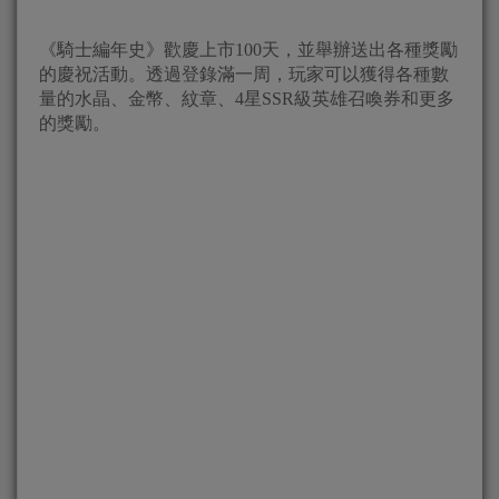
《騎士編年史》歡慶上市100天，並舉辦送出各種獎勵
的慶祝活動。透過登錄滿一周，玩家可以獲得各種數
量的水晶、金幣、紋章、4星SSR級英雄召喚券和更多
的獎勵。