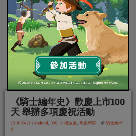
《騎士編年史》歡慶上市100
天 舉辦多項慶祝活動
2018-09-21
|
Android
,
IOS
,
手機遊戲
,
焦點新聞
騎士編年
史