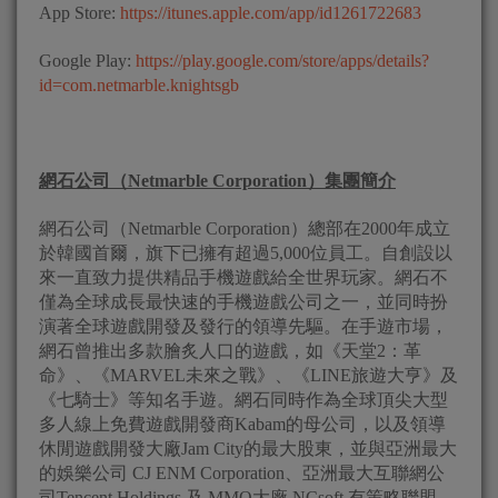
App Store:
https://itunes.apple.com/app/id1261722683
Google Play:
https://play.google.com/store/apps/details?
id=com.netmarble.knightsgb
網石公司（
Netmarble Corporation
）集團簡介
網石公司（Netmarble Corporation）總部在2000年成立
於韓國首爾，旗下已擁有超過5,000位員工。自創設以
來一直致力提供精品手機遊戲給全世界玩家。網石不
僅為全球成長最快速的手機遊戲公司之一，並同時扮
演著全球遊戲開發及發行的領導先驅。在手遊市場，
網石曾推出多款膾炙人口的遊戲，如《天堂2：革
命》、《MARVEL未來之戰》、《LINE旅遊大亨》及
《七騎士》等知名手遊。網石同時作為全球頂尖大型
多人線上免費遊戲開發商Kabam的母公司，以及領導
休閒遊戲開發大廠Jam City的最大股東，並與亞洲最大
的娛樂公司 CJ ENM Corporation、亞洲最大互聯網公
司Tencent Holdings 及 MMO大廠 NCsoft 有策略聯盟，