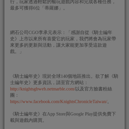
行，玩家透過輕鬆的暢玩遊戲內容和完成各種任務，
最多可獲得6位「蒂羅娜」。
網石公司CGO李承元表示：「感謝自從《騎士編年
史》上市以來所有喜愛它的玩家，我們將會為玩家帶
來更多的更新與活動，讓大家能更加享受這款遊
戲。」
《騎士編年史》現於全球140個地區推出。欲了解《騎
士編年史》更多資訊，請至官方網站：
http://knightsgbweb.netmarble.com/
以及官方臉書粉絲
團：
https://www.facebook.com/KnightsChronicleTaiwan/
。
《騎士編年史》在App Store與Google Play提供免費下
載與遊戲內購買。