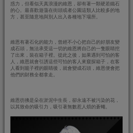
惑力，但看似天真浪漫的維恩，卻有著一顆硬若鐵石
的心。最喜歡遊蕩在街頭或者公園這類人比較多的地
方，甚至隨意地與別人出入各種地下場所。
維恩有著石化的能力，曾經不小心把自己的好朋友變
成石頭，無法承受這一切的維恩將自己的一隻眼睛挖
了出來，裝在箱子裡。從此之後，如果遇到可怕的客
人，維恩就會引誘這些可怕的客人來窺探箱子，在客
人看到籠子裡的眼睛後，就會變成石頭，維恩便會把
他們的財務全都拿走。
維恩彷彿是朵在淤泥中生長，卻永遠不被污染的花，
以其致命的吸引力，吸引著無數惹人煩的蒼蠅。