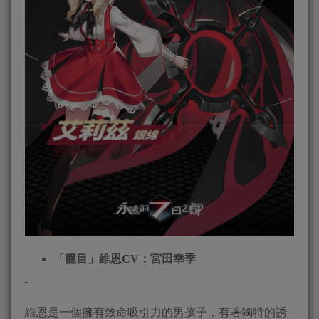
「籠目」維恩
CV
：宮田幸季
維恩是一個擁有致命吸引力的男孩子，有著獨特的誘