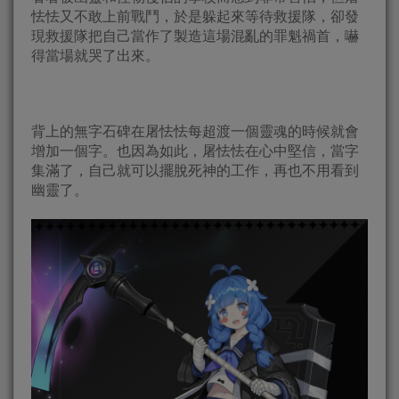
怯怯又不敢上前戰鬥，於是躲起來等待救援隊，卻發
現救援隊把自己當作了製造這場混亂的罪魁禍首，嚇
得當場就哭了出來。
背上的無字石碑在屠怯怯每超渡一個靈魂的時候就會
增加一個字。也因為如此，屠怯怯在心中堅信，當字
集滿了，自己就可以擺脫死神的工作，再也不用看到
幽靈了。