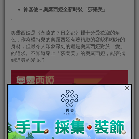
神器使－奧露西婭全新時裝
「
莎樂美
」
奧露西婭是《永遠的 7 日之都》裡十分受歡迎的角
色，作為模特兒的奧露西婭有著精緻的容貌和極好的
身材，但最令人印象深刻的還是奧露西婭對於「愛」
的追求。不知道穿上「莎樂美」的奧露西婭，能否找
到追尋的愛呢？
×