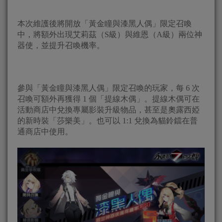
本次維護後將開放「黃金瞳與漆黑人偶」限定召喚
中，將額外出現艾莉茲（S級）與維恩（A級）兩位神
器使，並提升召喚機率。
參與「黃金瞳與漆黑人偶」限定召喚的玩家，每 6 次
召喚可額外再獲得 1 個「提線木偶」。提線木偶可在
活動商店中兌換專屬影裝升級物品，甚至是奧露西婭
的新時裝「莎樂美」。也可以 1:1 兌換為貓鈴鐺在普
通商店中使用。