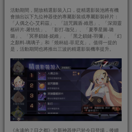
活動期間，開放精選影裝入口，從精選影裝池將有機
會抽出以下九位神器使的專屬影裝或專屬影裝碎片：
「人偶之心-艾莉茲」、「詛咒圓盾-維恩」、「深淵靈
柩碎片-屠怯怯」、「影打-珈兒」、「夏季星圖-璐
璐」、「冥界鎖鏈-妮維」、「黑之鎖鏈-羽彌」、「幻
之顏料-璃璃子」和「燒杯組-菲尼克」。值得一提的
是，活動期間也將推出三波的精選影裝機率提升。
《永遠的 7 日之都》全新神器使已於今日登場，後續