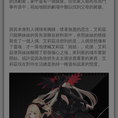
的演劇家，家中還有一個妹妹。但全家人都死在黑門
事件當中，宛如地獄的劇場中難以找到父母的屍骸。
因其本身對人偶情有獨鍾，懷著無盡的思念，艾莉茲
只能將妹妹的骨灰混雜在材料當中，依照妹妹的模樣
製造了一個人偶。艾莉茲沒想到的是，人偶突然擁有
了靈魂，才一落地便喊艾莉茲「姐姐」。此後，艾莉
茲便與妹妹離開了那個傷心之地，來到新的城市重新
開始。或許是因為曾經失去太過珍貴重要的東西，艾
莉茲現在對待生活總是抱持一種過份認真的態度。