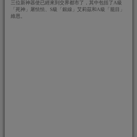
三位新神器使已經來到交界都市了，其中包括了A級
「死神」屠怯怯、S級「銀線」艾莉茲和A級「籠目」
維恩。