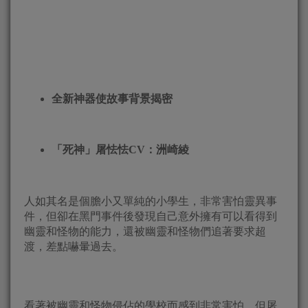
全新神器使故事背景揭密
「死神」屠怯怯
CV
：洲崎綾
人如其名是個膽小又單純的小學生，非常害怕靈異事
件，但卻在黑門事件後發現自己意外擁有可以看得到
幽靈和怪物的能力，還被幽靈和怪物們追著要求超
渡，差點嚇暈過去。
看著被幽靈和怪物侵佔的學校而感到非常害怕，但屠