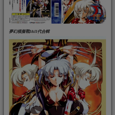
夢幻模擬戰I&II代合輯