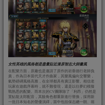
女性英雄的風格都是盡量貼近漆原智志大師畫風
在配樂方面，原廠也是邀請了原作的岩垂德行老師負
責，作為日本當代天才作曲家，其樂風偏向交響樂，
氣勢磅礡風格高雅，在全球都具有廣泛影響。相信老
玩家在遊戲序幕時，就不難發現，還是以往夢幻模擬
戰熟悉的配樂。而本次的CV團隊除了「利昂」仍然是
置鮎龍太郎配音，其餘角色都重新進行替換，採用新
一批日本知名的聲優演繹，當中包括保志總一朗、堀