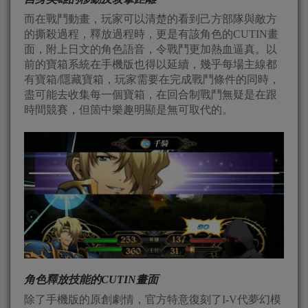
而在戰鬥動畫，玩家可以清楚的看到己方部隊與敵方
的撕殺過程，釋放過程時，更是有該角色的CUTIN畫
面，附上日文的角色語音，令戰鬥更加熱血逼真。以
前的寶箱系統在手機版也得以延續，幾乎每場主線都
有寶箱/隱藏寶箱，玩家需要在完成戰鬥條件的同時，
盡可能去收集每一個寶箱，在回合制戰鬥無疑是在跟
時間競賽，但箇中樂趣明顯是無可取代的。
角色釋放技能的CUTIN畫面
除了手機版的原創劇情，官方特意復刻了I-V代夢幻模