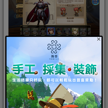
×
夢幻模擬戰角色分為多個稀有度
每位英雄都擁有各自的轉職體系以及天賦技能，這也
是區分英雄優劣的關鍵，部分英雄可攜帶的兵種也不
同。以艾爾文為例，他的職業路線有兩條終極路線分
別為英雄及大元帥，分別對應了步兵及槍兵職業。而
其獨一無二的天賦技能《勇者的意志》可以在戰鬥後
機率回復血量，玩家可以根據天賦技自由轉職為英雄
或者大元帥，決定艾爾文是輸出或者坦克。