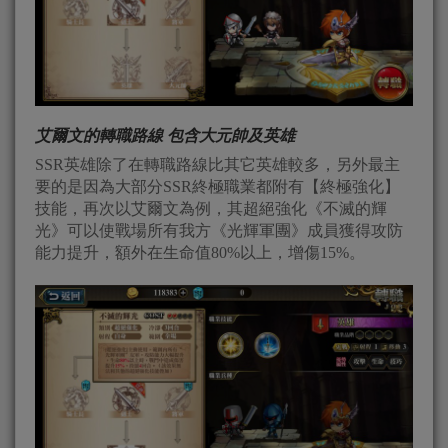
艾爾文的轉職路線 包含大元帥及英雄
SSR英雄除了在轉職路線比其它英雄較多，另外最主
要的是因為大部分SSR終極職業都附有【終極強化】
技能，再次以艾爾文為例，其超絕強化《不滅的輝
光》可以使戰場所有我方《光輝軍團》成員獲得攻防
能力提升，額外在生命值80%以上，增傷15%。