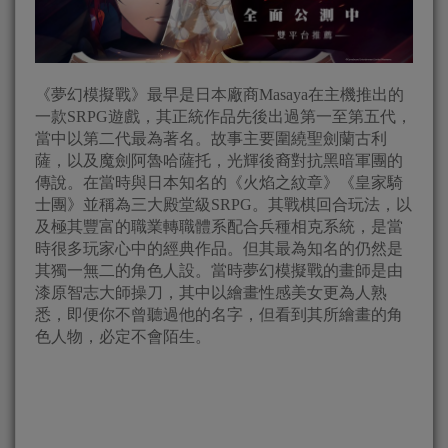
《夢幻模擬戰》最早是日本廠商Masaya在主機推出的
一款SRPG遊戲，其正統作品先後出過第一至第五代，
當中以第二代最為著名。故事主要圍繞聖劍蘭古利
薩，以及魔劍阿魯哈薩托，光輝後裔對抗黑暗軍團的
傳說。在當時與日本知名的《火焰之紋章》《皇家騎
士團》並稱為三大殿堂級SRPG。其戰棋回合玩法，以
及極其豐富的職業轉職體系配合兵種相克系統，是當
時很多玩家心中的經典作品。但其最為知名的仍然是
其獨一無二的角色人設。當時夢幻模擬戰的畫師是由
漆原智志大師操刀，其中以繪畫性感美女更為人熟
悉，即便你不曾聽過他的名字，但看到其所繪畫的角
色人物，必定不會陌生。