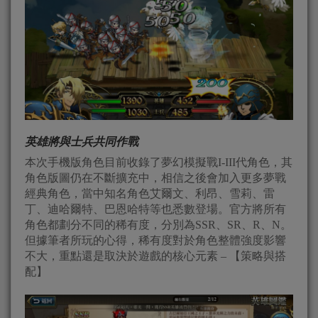
英雄將與士兵共同作戰
本次手機版角色目前收錄了夢幻模擬戰I-III代角色，其
角色版圖仍在不斷擴充中，相信之後會加入更多夢戰
經典角色，當中知名角色艾爾文、利昂、雪莉、雷
丁、迪哈爾特、巴恩哈特等也悉數登場。官方將所有
角色都劃分不同的稀有度，分別為SSR、SR、R、N。
但據筆者所玩的心得，稀有度對於角色整體強度影響
不大，重點還是取決於遊戲的核心元素 – 【策略與搭
配】