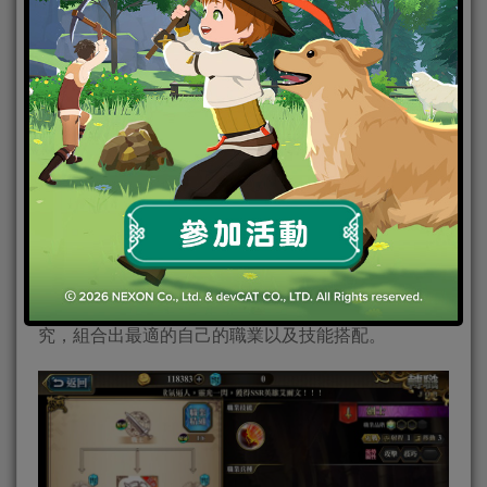
艾爾文的天賦技能 – 勇者的意志
多重轉職分支為遊戲提供了更大的自由度，因為玩家
可以通過轉職精通，獲得該系列的專有技能，在技能
配搭上更富變化，但需留意每位英雄只能攜帶3個技
能、而且總COST不可超過5點，目前大部分主動技能
為2點、而被動技能則是1點，這都需要玩家細心研
究，組合出最適的自己的職業以及技能搭配。