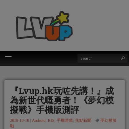
『Lvup.hk玩咗先講！』成
為新世代嘅勇者！《夢幻模
擬戰》手機版測評
2018-10-10
|
Android
,
IOS
,
手機遊戲
,
焦點新聞
夢幻模擬
戰