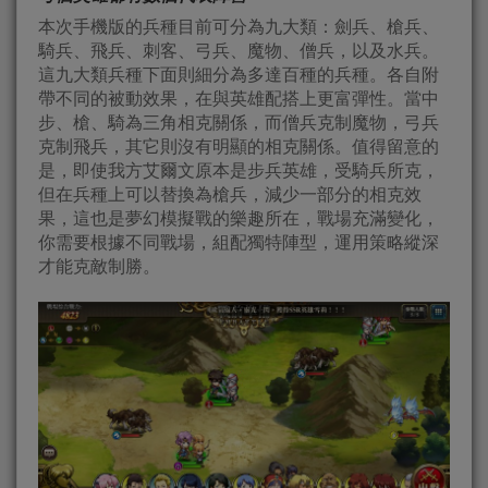
本次手機版的兵種目前可分為九大類：劍兵、槍兵、
騎兵、飛兵、刺客、弓兵、魔物、僧兵，以及水兵。
這九大類兵種下面則細分為多達百種的兵種。各自附
帶不同的被動效果，在與英雄配搭上更富彈性。當中
步、槍、騎為三角相克關係，而僧兵克制魔物，弓兵
克制飛兵，其它則沒有明顯的相克關係。值得留意的
是，即使我方艾爾文原本是步兵英雄，受騎兵所克，
但在兵種上可以替換為槍兵，減少一部分的相克效
果，這也是夢幻模擬戰的樂趣所在，戰場充滿變化，
你需要根據不同戰場，組配獨特陣型，運用策略縱深
才能克敵制勝。