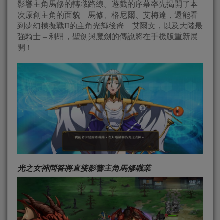
影響主角馬修的轉職路線。遊戲的序幕率先揭開了本
次原創主角的面貌 – 馬修、格尼爾、艾梅達，還能看
到夢幻模擬戰II的主角光輝後裔 – 艾爾文，以及大陸最
強騎士 – 利昂，聖劍與魔劍的傳說將在手機版重新展
開！
光之女神問答將直接影響主角馬修職業