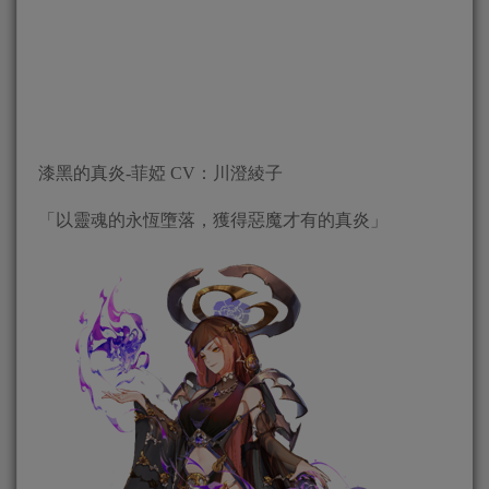
漆黑的真炎-菲婭 CV：川澄綾子
「以靈魂的永恆墮落，獲得惡魔才有的真炎」