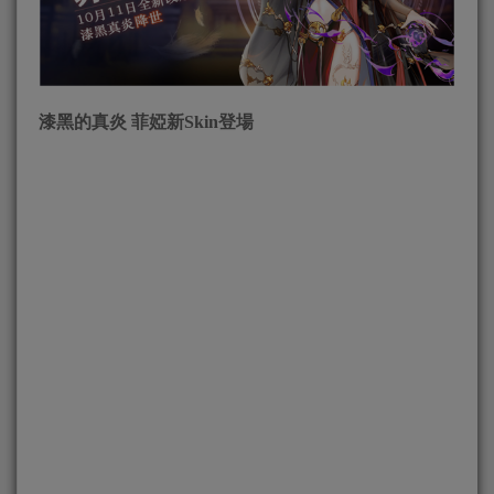
漆黑的真炎 菲婭新
S
kin
登場