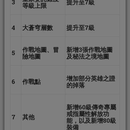
3
提升至7級
等級上限
4
大蒼穹層數
提升至7級
作戰地圖、冒
新增3張作戰地圖
5
險地圖
及秘法之境地圖
增加部分英雄之證
6
作戰點
的掉落
新增60級傳奇專屬
戒指屬性解放功
7
其他
能，以及新增80級
裝備