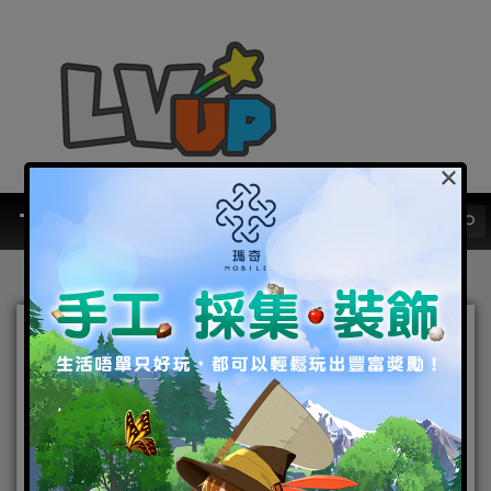
×
組隊挑機《蒼之紀元》團隊
副本「黑薔薇之影」！ 【菲
婭】全新Skin率先曝光
2018-10-12
|
Android
,
IOS
,
手機遊戲
,
焦點新聞
蒼之紀元