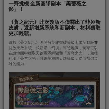
一齊挑機 全新團隊副本「黑薔薇之
影」！
《蒼之紀元》此次改版不僅釋出了菲婭新
皮膚，還新增新系統和新副本，材料獲取
更加輕鬆。
遊戲《蒼之紀元》將開放英雄突破等級上限至12級並
開放天啟系統，並新增「幻境」冒險地圖，玩家可以
在該地圖中獲取天啟團隊經驗和「蒼穹之光」，然後
利用「蒼穹之光」升級英雄的天啟等級，從而加強英
雄的能力！