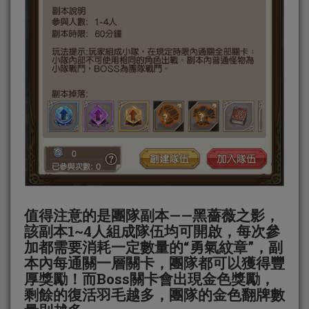
值得注意的是團隊副本——黑薔薇之影，
該副本1~4人組成隊伍均可開啟，每次參
加都需要消耗一定數量的“勇氣紋章”，副
本內每通關一層關卡，團隊都可以獲得豐
厚獎勵！而Boss關卡會出現金色獎勵，
剩餘的復活羽毛越多，團隊的金色翻牌數