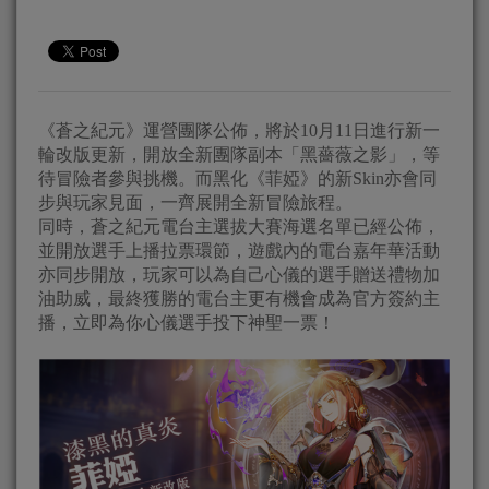
《蒼之紀元》運營團隊公佈，將於10月11日進行新一
輪改版更新，開放全新團隊副本「黑薔薇之影」，等
待冒險者參與挑機。而黑化《菲婭》的新Skin亦會同
步與玩家見面，一齊展開全新冒險旅程。
同時，蒼之紀元電台主選拔大賽海選名單已經公佈，
並開放選手上播拉票環節，遊戲內的電台嘉年華活動
亦同步開放，玩家可以為自己心儀的選手贈送禮物加
油助威，最終獲勝的電台主更有機會成為官方簽約主
播，立即為你心儀選手投下神聖一票！