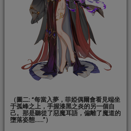
（圖二: “每當入夢，菲婭偶爾會看見端坐
于孤峰之上，手握漆黑之炎的另一個自
己。那是聽從了惡魔耳語，偏離了魔道的
墮落姿態……”）